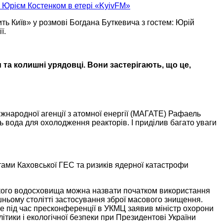
 з Юрієм Костенком в етері «KyivFM»
ть Київ»
у розмові
Богдана Буткевича з гостем: Юрій
ї.
и та колишні урядовці.
Вони застерігають,
що це,
іжнародної агенції з атомної енергії (МАГАТЕ) Рафаель
ь вода для охолодження реакторів. І приділив багато уваги
нтами Каховської ГЕС та
ризиків ядерної
катастрофи
ського водосховища можна назвати початком використання
шньому
столітті застосування зброї масового знищення.
е під час пресконференції
в УКМЦ
заявив міністр охорони
ітики і екологічної безпеки при Президентові України