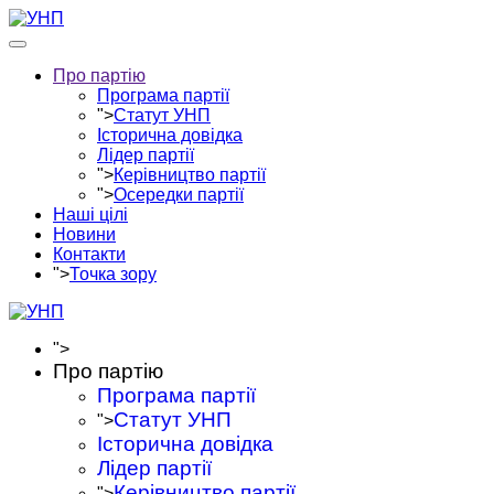
Про партію
Програма партії
">
Статут УНП
Історична довідка
Лідер партії
">
Керівництво партії
">
Осередки партії
Наші цілі
Новини
Контакти
">
Точка зору
">
Про партію
Програма партії
Статут УНП
">
Історична довідка
Лідер партії
Керівництво партії
">