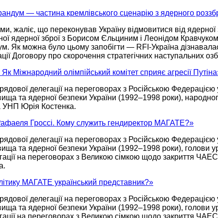
рандум — частина кремлівського сценарію з ядерного роззб
и, жаліє, що переконував Україну відмовитися від ядерної
ної ядерної зброї з Борисом Єльциним і Леонідом Кравчуком
ум.
Як можна
було цьому запобігти —
RFI-Україна
дізнавала
ції
Договору про скорочення стратегічних наступальних озб
 Як Міжнародний олімпійський комітет сприяє агресії Путіна
рядової делегації
на переговорах
з Російською Федерацією
ища та ядерної безпеки України
(1992–1998 роки),
народного
ра УНП
Юрія Костенка.
 Рафаеля Гроссі. Кому служить гендиректор МАГАТЕ?»
рядової делегації
на переговорах
з Російською Федерацією
ища та ядерної безпеки України
(1992–1998 роки),
голови ур
гації
на переговорах
з Великою сімкою щодо закриття ЧАЕ
а.
олітику МАГАТЕ український представник?»
рядової делегації
на переговорах
з Російською Федерацією
ища та ядерної безпеки України
(1992–1998 роки),
голови ур
гації
на переговорах
з Великою сімкою щодо закриття ЧАЕ