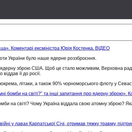
.ua». Коментарі ексміністра Юрія Костенка. ВІДЕО
роти
України було
наше ядерне роззброєння.
ядерну зброю США.
Щоб це
стало можливим, Верховна рада
о віддав її
до росії.
зокрема, літаки,
а також
90% чорноморського флоту
у Севас
мні бомби на світі?" та інші запитання про ядерну зброю». 
омби на світі?
Чому Україна
віддала свою атомну зброю?
Як
йні у лавах Карпатської Січі, отримав тяжку травму, підтр