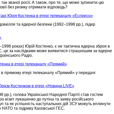
ак званої росії.
А також,
про те, що може зупинити цю
ії без ризику отримати відповідь?
тарі Юрія Костенка в етері телеканалу «Еспресо»
довкілля та ядерної безпеки
(1992–1998 рр.),
лідер
»
–1998 роках)
Юрій Костенко, є
не тактична
ядерна зброя в
С,
це
за наслідками
може виявитися страшнішим
за ядерне
країнського Радіо.
стенка в етері телеканалу «Прямий»
ї
в прямому
етері телеканалу «Прямий»
у передачі
 Юрієм Костенком в етері «Новини.LIVE»
8 рр.),
голова Української Народної Партії став гостем
ро візит лукашенко
до путіна
та заяву російського
уп та як успішність наступальних дій ЗСУ можуть вплинути
о НАТО
та підриву Каховської ГЕС.