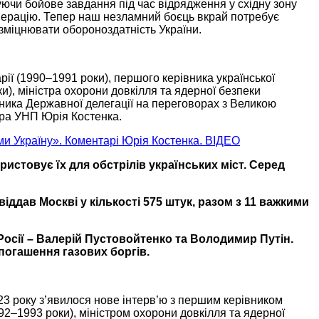
ючи бойове завдання під час відрядження у східну зону
операцію. Тепер наш незламний боєць вкрай потребує
зміцнювати обороноздатність України.
рії
(1990–1991 роки),
першого керівника української
и),
міністра охорони довкілля та ядерної безпеки
ника Державної делегації
на переговорах
з Великою
ера УНП
Юрія Костенка.
ими Україну». Коментарі Юрія Костенка. ВІДЕО
ристовує їх для
обстрілів українських
міст. Серед
віддав Москві у кількості
575 штук,
разом з
11 важкими
Росії – Валерій Пустовойтенко та Володимир Путін.
 погашення
газових боргів.
23 року
з’явилося нове інтерв’ю з першим керівником
92–1993 роки),
міністром охорони довкілля та ядерної