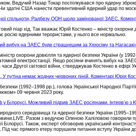
ом. Ведучий Назар Токар поспілкувався про ядерну зброю т
Чи здатні
США нанести превентивний ядерний удар по москов
дної спільноти, Радбезу ООН щодо замінованої ЗАЕС. Комен
овий піар хід.
Так вважає
Юрій Костенко – міністр охорони 
ає
росію ядерними терористами,
у нього
все нормально.
ний вибух на ЗАЕС буде страшнішим за Хіросіму та Нагасакі
іністр охорони довкілля та ядерної безпеки України (у
1992
атомній електростанції.
Якщо росіяни
вчинять вибух
на ЗАЕ
в часи
Другої світової війни, стверджував Костенко в ефірі У
. У путіна немає жодних червоних ліній. Коментарі Юрія Ко
 безпеки
(1992–1998 рр.),
голова Української Народної Парті
знюком»
09 червня
2023 року.
рф у Білорусі. Можливий підрив ЗАЕС росіянами. Інтерв'ю з
риродного середовища та ядерної безпеки України
(1995–199
вини.LIVE. Разом з ведучою Оленою Халіловою говорили п
ії
Білорусі. Також, експерт обговорив український контрнаст
в. Під час прямого етеру порушили питання вступу України
д