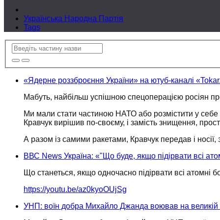
Українська Народна Партія
Tags
«Ядерне роззброєння України» на ютуб-каналі «Tokar
Мабуть, найбільш успішною спецоперацією росіян п
Ми мали стати частиною НАТО або розмістити
у себе
Кравчук вирішив
по-своєму,
і замість знищення, прост
А разом із самими ракетами, Кравчук передав і носії, 
ВВС News Україна: «"Що буде, якщо підірвати всі ато
Що станеться, якщо одночасно підірвати всі атомні б
https://youtu.be/az0kyoOUjSg
УНП: воїн добра Михайло Джанда воював на великій ві