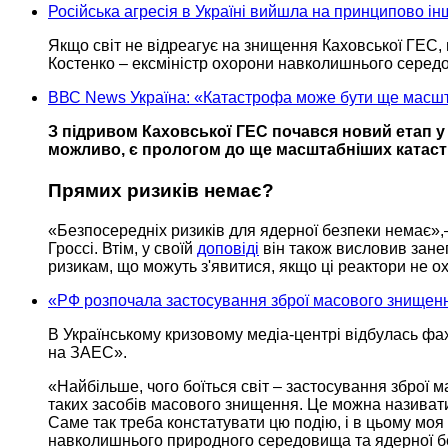
Російська агресія в Україні вийшла на принципово ін
Якщо світ не відреагує
на знищення
Каховської ГЕС,
Костенко – ексміністр охорони навколишнього середов
ВВС News Україна: «Катастрофа може бути ще масшт
З підривом Каховської ГЕС почався новий етап у в
можливо, є прологом до ще масштабніших катас
Прямих
ризиків немає?
«Безпосередніх
ризиків для
ядерної безпеки
немає»
Гроссі. Втім,
у своїй
доповіді
він також висловив зане
ризикам, що можуть з'явитися, якщо ці реактори
не о
«РФ розпочала застосування зброї масового знищенн
В Українському кризовому
медіа-центрі
відбулась фах
на ЗАЕС».
«Найбільше, чого боїться світ – застосування зброї
таких
засобів масового
знищення.
Це можна
називати
Саме так
треба констатувати цю подію, і
в цьому
моя 
навколишнього природного середовища та ядерної безп