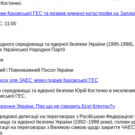
 Костенко.
ами Каховської ГЕС та ризиків ядерної катастрофи на Запор
: 11:00
ного середовища та ядерної безпеки України (1995-1998), чл
а Української Народної Партії
ки
ий і Повноважний Посол України
грозу для ЗАЕС через підрив Каховської ГЕС
о середовища та ядерної безпеки Юрій Костенко
в ексклюзи
овської ГЕС.
оєння України. Про що не говорить Білл Клінтон?»
рядової делегації
на переговорах
з Російською Федерацією
ища та ядерної безпеки України
(1992–1998 роки),
голови ур
гації
на переговорах
з Великою сімкою щодо закриття ЧАЕ
а.