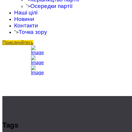
Осередки партії
">
Наші цілі
Новини
Контакти
Точка зору
">
Приєднуйтесь
Tags