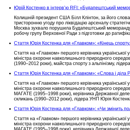
Юрій Костенко в інтерв’ю RFI: «Будапештський мемо
Колишній президент США Білл Клінтон,
за його
словам
тристоронню угоду про ліквідацію арсеналу стратегіч
Москва зухвало порушила Будапештський меморанд
робочу групу Верховної Ради з підготовки
до ратифіка
Стаття Юрія Костенка для «Главком»: «Кінець спорту.
Стаття на «Главком» першого керівника української у
міністра охорони навколишнього природного середов
(1990–2012 роки), майстра спорту
з альпінізму, ліде
Стаття Юрія Костенка для «Главком»: «Слова і діла
Стаття на «Главком» першого керівника української у
міністра охорони навколишнього природного середов
МАГАТЕ
(1995–1998 роки),
керівника Державної деле
скликань
(1990–2012 роки),
лідера УНП
Юрія Костенк
Стаття Юрія Костенка для «Главком»: «Чи змінить п
Стаття на «Главком» першого керівника української у
міністра охорони навколишнього природного середов
МАГАТЕ
(1995–1998 роки),
керівника Державної деле