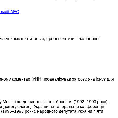
ізькій АЕС
ен Комісії з питань ядерної політики і екологічної
вному
коментарі УНН проаналізував загрозу, яка існує для
у Москві
щодо ядерного роззброєння
(1992–1993 роки),
ядової делегації України
на генеральній
конференції
С
(1995–1998 роки),
народного депутата України п’яти