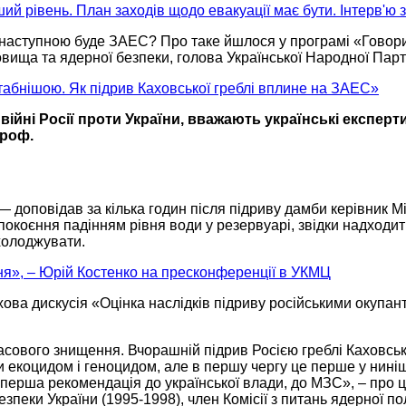
ший рівень. План заходів щодо евакуації має бути. Інтерв'ю
 наступною буде ЗАЕС?
Про таке
йшлося
у програмі
«Говори
ища та ядерної безпеки, голова Української Народної Парті
абнішою. Як підрив Каховської греблі вплине на ЗАЕС»
ійні Росії проти України, вважають українські експерт
троф.
,—
доповідав за кілька годин після підриву дамби керівник М
покоєння падінням рівня води
у резервуарі,
звідки надходит
холоджувати.
я», – Юрій Костенко на пресконференції в УКМЦ
ова дискусія «Оцінка наслідків підриву російськими окупа
 масового знищення. Вчорашній підрив Росією греблі Кахов
 екоцидом і геноцидом, але
в першу
чергу це перше
у нині
перша рекомендація
до української
влади,
до МЗС»,
– про ц
еки України (1995-1998), член Комісії з питань ядерної пол