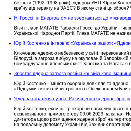
безпеки
(1992–1998 роки),
лідером УНП Юрієм Костенк
країну від теракту
на ЗАЕС?
В якому
стані ця зброя?
Ні Гроссі, ні Енергоатом не звертаються до міжнаро
Візит глави МАГАТЕ Рафаеля Гроссі
до України
– черг
Української Народної Партії. Глава МАГАТЕ
не назив
Юрій Костенко в інтерв’ю «Українське радіо»: «Ядер
Ключовою ядерною небезпекою у світі, переконаний м
Білорусі,
а загроза
вибуху
на окупованій
Запорізькій 
бомбардування японських міст Хіросіма та Нагасакі
Зростає ядерна загроза російської військової машини
Юрій Костенко – міністр охорони довкілля та ядерної
«Підсумки тижня війни з росією із Олександром Бли
Ядерна стратегія путіна. Розміщення ядерної зброї 
Юрій Костенко, ексміністр охорони навколишнього п
ексклюзивного прямого етеру 09.06.2023
на каналі
Но
диктатора щодо розміщення ядерної зброї
на територ
на подальшу
допомогу Україні від Західних партнері