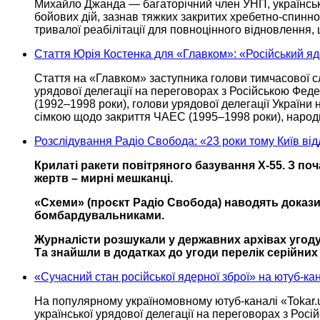
Михайло
Джанда —
багаторічний член УНП, українсь
бойових дій, зазнав тяжких закритих хребетно-спинн
тривалої реабілітації для повноцінного відновлення
Стаття Юрія Костенка для «Главком»: «Російський яде
Стаття на «Главком» заступника голови тимчасової сл
урядової делегації
на переговорах
з Російською Фед
(1992–1998 роки),
голови урядової делегації України
сімкою щодо закриття ЧАЕС
(1995–1998 роки),
народн
Розслідування Радіо Свобода: «23 роки тому Київ від
Крилаті ракети повітряного базування Х-55.
З поч
жертв – мирні мешканці.
«Схеми» (проєкт
Радіо Свобода)
наводять докази, 
бомбардувальниками.
Журналісти розшукали
у державних
архівах угоду
Та знайшли
в додатках
до угоди
перелік серійних
«Сучасний стан російської ядерної зброї» на ютуб-ка
На популярному україномовному
ютуб-каналі
«Tokar.
української урядової делегації
на переговорах
з Росі