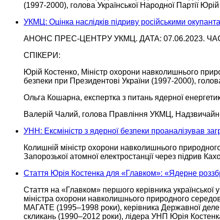
(1997-2000), голова Української Народної Партії Юрій
УКМЦ: Оцінка наслідків підриву російськими окупант
АНОНС
ПРЕС-ЦЕНТРУ
УКМЦ. ДАТА: 07.06.2023. ЧАС
СПІКЕРИ:
Юрій Костенко, Міністр охорони навколишнього природ
безпеки при Президентові України (1997-2000), голов
Ольга Кошарна, експертка з питань ядерної енергети
Валерій Чалий, голова Правління УКМЦ, Надзвичайн
УНН: Ексміністр з ядерної безпеки проаналізував за
Колишній міністр охорони навколишнього природног
Запорозької атомної електростанції через підрив Ках
Стаття Юрія Костенка для «Главком»: «Ядерне роззбр
Стаття на «Главком» першого керівника української у
міністра охорони навколишнього природного середов
МАГАТЕ
(1995–1998 роки),
керівника Державної деле
скликань
(1990–2012 роки),
лідера УНП
Юрія Костенк