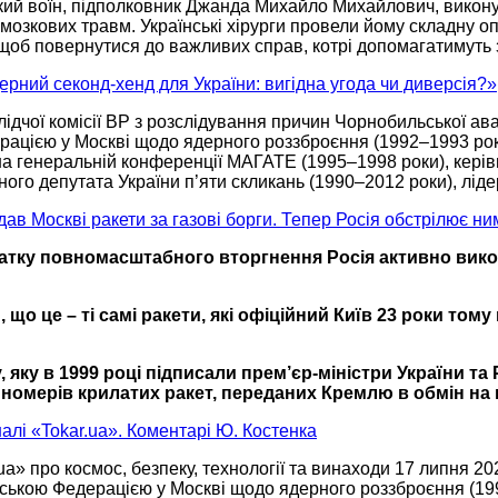
кий воїн, підполковник Джанда Михайло Михайлович, викону
омозкових травм. Українські хірурги провели йому складну 
, щоб повернутися
до важливих
справ, котрі допомагатимуть 
рний секонд-хенд для України: вигідна угода чи диверсія?»
ідчої комісії ВР з розслідування причин Чорнобильської ава
ерацією
у Москві
щодо ядерного роззброєння
(1992–1993 рок
на генеральній
конференції МАГАТЕ
(1995–1998 роки),
керів
ого депутата України п’яти скликань
(1990–2012 роки),
лід
дав Москві ракети за газові борги. Тепер Росія обстрілює н
атку
повномасштабного вторгнення
Росія активно
вико
що це – ті самі ракети, які офіційний Київ
23 роки
тому 
, яку в
1999 році
підписали
прем’єр-міністри
України та 
номерів крилатих
ракет, переданих Кремлю
в обмін
на
налі «Tokar.ua». Коментарі Ю. Костенка
ua» про космос, безпеку, технології та винаходи
17 липня
20
йською Федерацією
у Москві
щодо ядерного роззброєння
(19