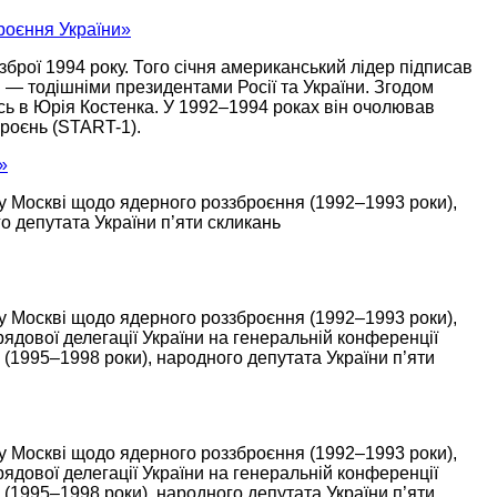
роєння України»
 зброї
1994 року.
Того січня
американський лідер підписав
 — тодішніми президентами Росії та України. Згодом
сь в
Юрія Костенка.
У 1992–1994
роках він очолював
роєнь (START-1).
»
у Москві
щодо ядерного роззброєння
(1992–1993 роки),
 депутата України п’яти скликань
у Москві
щодо ядерного роззброєння
(1992–1993 роки),
ядової делегації України
на генеральній
конференції
С
(1995–1998 роки),
народного депутата України п’яти
у Москві
щодо ядерного роззброєння
(1992–1993 роки),
ядової делегації України
на генеральній
конференції
С
(1995–1998 роки),
народного депутата України п’яти