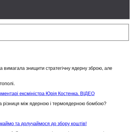
 вимагала знищити стратегічну ядерну зброю, але
тополі.
Коментарі ексміністра Юрія Костенка. ВІДЕО
а різниця
між ядерною і термоядерною бомбою?
имаймо та долучаймося до збору коштів!