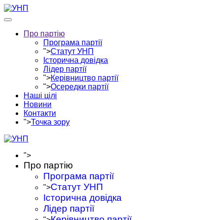
Про партію
Програма партії
">
Статут УНП
Історична довідка
Лідер партії
">
Керівництво партії
">
Осередки партії
Наші цілі
Новини
Контакти
">
Точка зору
">
Про партію
Програма партії
Статут УНП
">
Історична довідка
Лідер партії
Керівництво партії
">