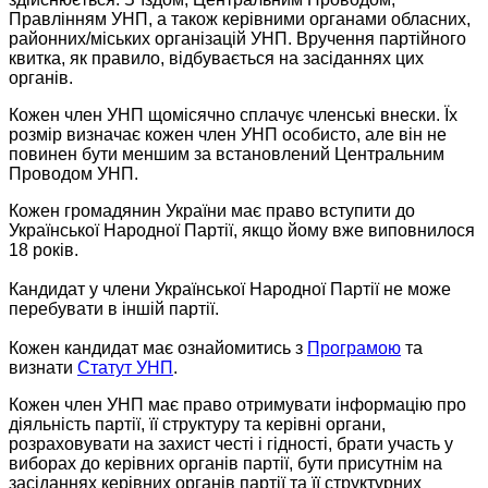
Правлінням УНП, а також керівними органами обласних,
районних/міських організацій УНП. Вручення партійного
квитка, як правило, відбувається на засіданнях цих
органів.
Кожен член УНП щомісячно сплачує членські внески. Їх
розмір визначає кожен член УНП особисто, але він не
повинен бути меншим за встановлений Центральним
Проводом УНП.
Кожен громадянин України має право вступити до
Української Народної Партії, якщо йому вже виповнилося
18 років.
Кандидат у члени Української Народної Партії не може
перебувати в іншій партії.
Кожен кандидат має ознайомитись з
Програмою
та
визнати
Статут УНП
.
Кожен член УНП має право отримувати інформацію про
діяльність партії, її структуру та керівні органи,
розраховувати на захист честі і гідності, брати участь у
виборах до керівних органів партії, бути присутнім на
засіданнях керівних органів партії та її структурних