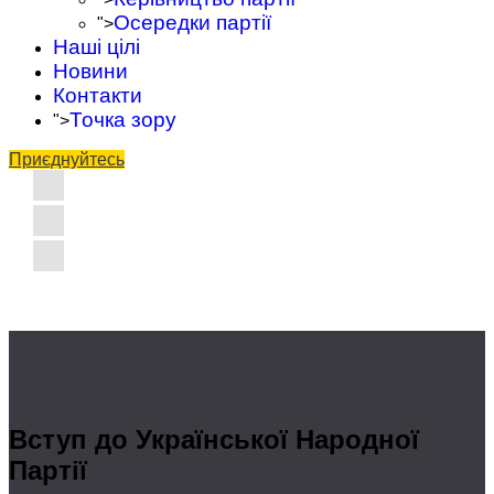
Осередки партії
">
Наші цілі
Новини
Контакти
Точка зору
">
Приєднуйтесь
Вступ до Української Народної
Партії