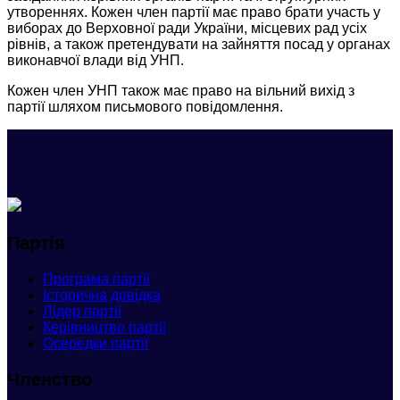
утвореннях. Кожен член партії має право брати участь у
виборах до Верховної ради України, місцевих рад усіх
рівнів, а також претендувати на зайняття посад у органах
виконавчої влади від УНП.
Кожен член УНП також має право на вільний вихід з
партії шляхом письмового повідомлення.
Партія
Програма партії
Історична довідка
Лідер партії
Керівництво партії
Осередки партії
Членство