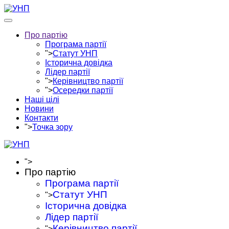
Про партію
Програма партії
">
Статут УНП
Історична довідка
Лідер партії
">
Керівництво партії
">
Осередки партії
Наші цілі
Новини
Контакти
">
Точка зору
">
Про партію
Програма партії
Статут УНП
">
Історична довідка
Лідер партії
Керівництво партії
">