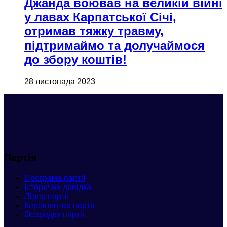
Джанда воював на великій війні
у лавах Карпатської Січі,
отримав тяжку травму,
підтримаймо та долучаймося
до збору коштів!
28 листопада 2023
Партія
Програма партії
Історична довідка
Лідер партії
Керівництво партії
Осередки партії