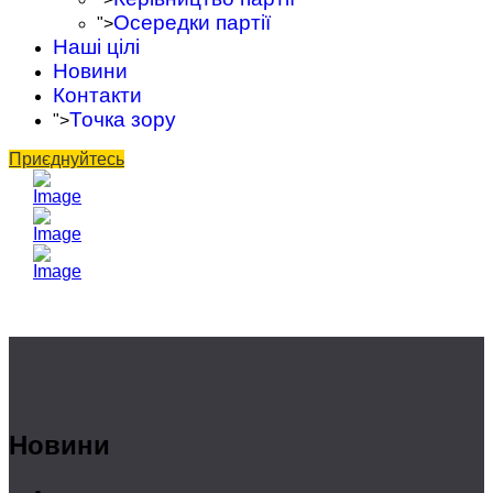
Осередки партії
">
Наші цілі
Новини
Контакти
Точка зору
">
Приєднуйтесь
Новини