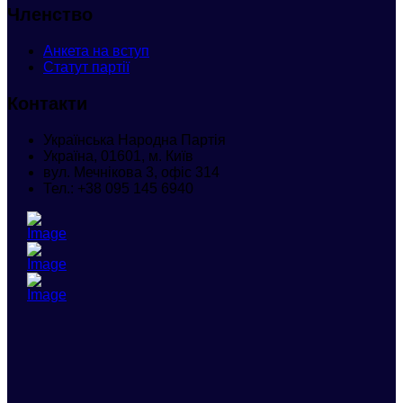
Членство
Анкета
на вступ
Статут партії
Контакти
Українська Народна Партія
Україна, 01601, м. Київ
вул. Мечнікова 3, офіс 314
Тел.:
+38 095 145 6940