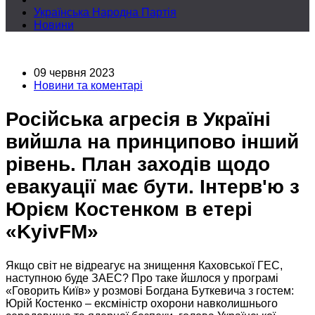
Українська Народна Партія
Новини
09 червня 2023
Новини та коментарі
Російська агресія в Україні
вийшла на принципово інший
рівень. План заходів щодо
евакуації має бути. Інтерв'ю з
Юрієм Костенком в етері
«KyivFM»
Якщо світ не відреагує
на знищення
Каховської ГЕС,
наступною буде ЗАЕС?
Про таке
йшлося
у програмі
«Говорить Київ»
у розмові
Богдана Буткевича з гостем:
Юрій Костенко – ексміністр охорони навколишнього