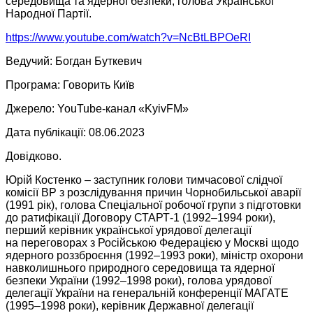
середовища та ядерної безпеки, голова Української
Народної Партії.
https://www.youtube.com/watch?v=NcBtLBPOeRI
Ведучий: Богдан Буткевич
Програма: Говорить Київ
Джерело:
YouTube-канал
«KyivFM»
Дата публікації: 08.06.2023
Довідково.
Юрій Костенко – заступник голови тимчасової слідчої
комісії ВР з розслідування причин Чорнобильської аварії
(1991 рік), голова Спеціальної робочої групи з підготовки
до ратифікації
Договору СТАРТ-1
(1992–1994 роки),
перший керівник української урядової делегації
на переговорах
з Російською Федерацією
у Москві
щодо
ядерного роззброєння
(1992–1993 роки),
міністр охорони
навколишнього природного середовища та ядерної
безпеки України
(1992–1998 роки),
голова урядової
делегації України
на генеральній
конференції МАГАТЕ
(1995–1998 роки), керівник
Державної делегації