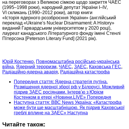
на переговорах
з Великою сімкою щодо закриття ЧАЕС
(1995–1998 роки),
народний депутат України
I–IV,
VI скликань
(1990–2012 роки),
автор книги
«Історія ядерного
роззброєння України» (англійський
переклад «Ukraine's Nuclear Disarmament: A History»
виданий Гарвардським університетом у
2020 році),
лауреат канадського Літературного фонду імені Стенлі
Пітерсона [Peterson Literary Fund] (2021 рік).
Юрій Костенко
,
Повномасштабна російсько-українська
війна
,
Ядерний тероризм
,
ЧАЕС
,
ЗАЕС
,
Каховська ГЕС
,
Радіаційно-ядерна аварія
,
Радіаційна катастрофа
Попередня стаття: Ядерна стратегія путіна.
Розміщення ядерної зброї рф у Білорусі. Можливий
підрив ЗАЕС росіянами. Інтерв'ю з Юрієм
Костенком в етері «Новини.LIVE»
Попередня
Наступна стаття: ВВС News Україна: «Катастрофа
може бути ще масштабнішою. Як підрив Каховської
греблі вплине на ЗАЕС»
Наступна
Читайте також: