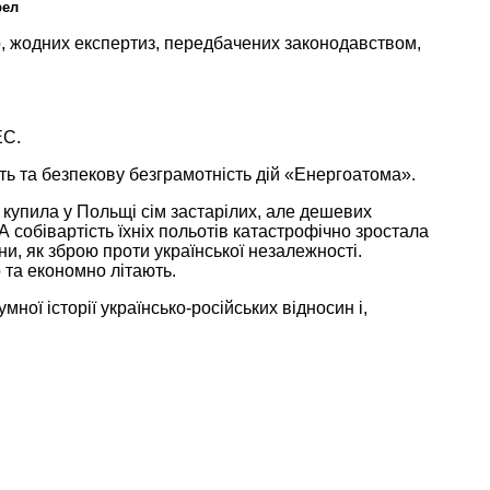
рел
о, жодних експертиз, передбачених законодавством,
ЕС.
сть та безпекову безграмотність дій «Енергоатома».
 купила
у Польщі
сім застарілих, але дешевих
А собівартість
їхніх
польотів катастрофічно
зростала
и, як зброю проти української незалежності.
о та економно літають.
мної історії
українсько-російських
відносин і,