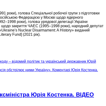
991 роки),
голова Спеціальної робочої групи з підготовки
Російською Федерацією
у Москві
щодо ядерного
992–1998 роки),
голова урядової делегації України
ю щодо закриття ЧАЕС
(1995–1998 роки),
народний депутат
Ukraine's Nuclear Disarmament: A History» виданий
erary Fund] (2021 рік).
ходу – відомий політик та український державник Юрій
осія обстрілює ними Україну». Коментарі Юрія Костенка.
ексміністра Юрія Костенка. ВІДЕО