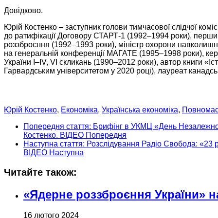
Довідково.
Юрій Костенко – заступник голови тимчасової слідчої комі
до ратифікації
Договору СТАРТ-1
(1992–1994 роки),
перший
роззброєння
(1992–1993 роки),
міністр охорони навколишн
на генеральній
конференції МАГАТЕ
(1995–1998 роки), кер
України
I–IV,
VI скликань
(1990–2012 роки),
автор книги
«Іс
Гарвардським університетом у
2020 році),
лауреат канадськ
Юрій Костенко
,
Економіка
,
Українська економіка
,
Повномасш
Попередня стаття: Брифінг в УКМЦ «День Незалежності
Костенко. ВІДЕО
Попередня
Наступна стаття: Розслідування Радіо Свобода: «23 р
ВІДЕО
Наступна
Читайте також:
«Ядерне роззброєння України» на
16 лютого 2024