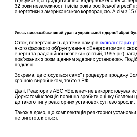
Підсумок цієї тридцятирічної «ядерної» епопеї «Ене
32 роки
незалежності і вісім
років російської
агресії 
енергетики з американською корпорацією.
А сім
з
15 
Увесь високозбагачений уран з української ядерної зброї б
Отож, повертаючись
до теми
намірів
купівлі старих 
якого фахового обґрунтування «Енергоатомом» своєї
енергії та радіаційної безпеки» (лютий,
1995 рік)
нагад
пов’язаних з розміщенням ядерних установок». Подіб
поділяю.
Зокрема, це стосується самої процедури продажу Бо
країною-виробником, тобто
з РФ.
Далі. Реактори з АЕС «Белене»
не використовувалис
Держатомінспекція повинна
зробити оцінку безпеки 
до такого
типу реакторних установок
суттєво зросли.
Також відомо, що
комплектація реакторної
установки
не виготовляється.