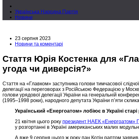
Українська Народна Партія
Новини
23 серпня 2023
Новини та коментарі
Стаття Юрія Костенка для «Гла
угода чи диверсія?»
Стаття на «Главком» заступника голови тимчасової слідчої
делегації
на переговорах
з Російською Федерацією
у Москв
голови урядової делегації України
на генеральній
конфере
(1995–1998 роки),
народного депутата України п’яти склик
Український «Енергоатом» лобіює
в Україні
старі 
21 квітня цього року
президент НАЕК «Енергоатом» П
у розгортанні
в Україні
американських малих модульни
А вже
9 серпня
цього ж
року пан Котін раптом заявив