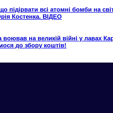
о підірвати всі атомні бомби на сві
рія Костенка. ВІДЕО
воював на великій війні у лавах Кар
мося до збору коштів!