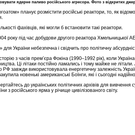
вувати ядерне паливо російського агресора.
Фото з
відкритих дже
гоатом» планує розмістити російські реактори, то, як відом
я.
ількості фахівців, які
могли б
встановити такі реактори.
004 року
під час добудови другого реактора Хмельницької А
а» для
України небезпечна
і свідчить про політичну абсурдні
історію з
часів прем’єра
Фокіна
(1990–1992 рік),
коли
Україна
ицтва. Ці літаки постійно ламались і тому майже не літали.
о РФ
завжди використовувала енергетичну залежність Україн
купила новенькі американські Боїнги, які і сьогодні надійн
вертайтесь
до українських
політичних
архівів для
вивчення су
и з російського ярма у річище цивілізованого світу.