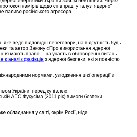
ядерної енергетики
України зовсім
невтішний. Через
 протокол
намірів щодо
співпраці
у галузі
ядерної
 паливо російського агресора.
 яке веде відповідні переговори, на відсутність будь
пеки та автор Закону «Про використання ядерної
нання мають право…
на участь
в обговоренні
питань
е є аналіз фахівців
з ядерної безпеки, які
я повністю
міжнародними нормами, узгодження цієї операції з
твом України, перед купівлею
ській
АЕС Фукусіма (2011 рік) вимоги безпеки
ке обладнання у світі, окрім Росії, ніде