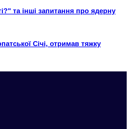
ті?" та інші запитання про ядерну
патської Січі, отримав тяжку