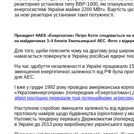
реакторних установок типу ВВР-1000, які планувало
енергосистемі
України майже
2200 МВт».
Вартість ціє
за нові
реакторні установки такої потужності.
Президент НАЕК «Енергоатом» Петро Котін сподівається на
на майданчиках
3–4 блоків Хмельницької
АЕС.
Фото з
відкри
Для того, щоби пояснити чому
на другому
році широко
намагається повернути
в Україну російські
ядерні техн
На час здобуття незалежності
в Україні
працювало
15
зменшення енергетичної залежності від РФ була
проп
для АЕС.
І вже
у грудні
1992 року
провідна американська корпор
«Укратоменергопром» (попередник «Енергоатома») до
зброї поспішно передали тоді потенційному агресору
Наступною спробою зменшити залежність від ядерних 
протоколу
намірів щодо
будівництва (орієнтовно у мі
Натомість тендерну перевагу Держкоматом (попере
в Україні
до
2013 року
виробництво українського ядер