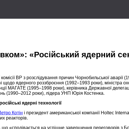
вком»: «Російський ядерний сек
 комісії ВР з розслідування причин Чорнобильської аварії
(1
і
щодо ядерного роззброєння
(1992–1993 роки),
міністра ох
нції МАГАТЕ
(1995–1998 роки),
керівника Державної делегац
ань
(1990–2012 роки),
лідера УНП
Юрія Костенка.
російські ядерні технології
етро Котін
і президент американської компанії Holtec Interna
х реакторів.
, що «сподівається
на успішне
завершення переговорів з Бол