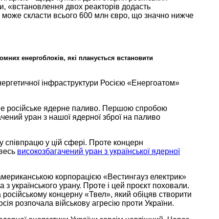
и, «встановлення двох
реакторів додасть
 може скласти всього
600 млн
євро, що значно нижче
омних енергоблоків, які планується встановити
нергетичної інфраструктури Росією «Енергоатом»
ше російське ядерне паливо. Першою спробою
чений уран з нашої ядерної зброї
на паливо
 співпрацю у цій сфері. Проте концерн
весь
високозбагачений уран з української ядерної
американською корпорацією «Вестингауз електрик»
 з українського урану. Проте і цей проєкт поховали.
а російському
концерну «Твел», який обіцяв створити
осія розпочала
військову агресію проти України.