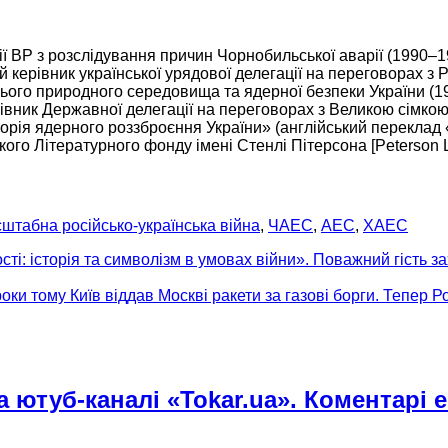
сії ВР з розслідування причин Чорнобильської аварії
(1990–1
 керівник української урядової делегації
на переговорах
з 
ього природного середовища та ядерної безпеки України
(1
івник
Державної делегації
на переговорах
з Великою сімко
торія ядерного
роззброєння України» (англійський переклад «
ого Літературного фонду імені Стенлі Пітерсона [Peterson Lit
табна російсько-українська війна
,
ЧАЕС
,
АЕС
,
ХАЕС
: історія та символізм в умовах війни». Поважний гість за
оки тому Київ віддав Москві ракети за газові борги. Тепер Р
 ютуб-каналі «Tokar.ua». Коментарі 