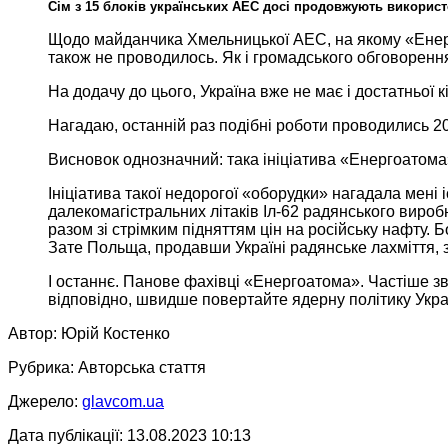
Сім з
15 блоків українських
АЕС досі продовжують використо
Щодо майданчика Хмельницької АЕС,
на якому
«Енер
також
не проводилось.
Як і
громадського обговоренн
На додачу
до цього,
Україна вже
не має і достатньої к
Нагадаю, останній раз подібні роботи проводились
2
Висновок однозначний: така ініціатива «Енергоатом
Ініціатива такої недорогої «оборудки» нагадала мені 
далекомагістральних літаків Іл-62 радянського виробн
разом зі стрімким підняттям цін
на російську
нафту.
Б
Зате Польща,
продавши Україні радянське лахміття, за
І останнє. Панове фахівці «Енергоатома». Частіше з
відповідно, швидше повертайте ядерну політику Україн
Автор: Юрій Костенко
Рубрика: Авторська стаття
Джерело:
glavcom.ua
Дата публікації: 13.08.2023
10:13