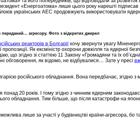
ргоатома» та його попередників, що відповідали
за розвиток
президент «Енергоатома» лише цього року нарешті підписав
блоків українських
АЕС продовжують використовувати ядерне
ув переданий… агресору.
Фото з
відкритих джерел
російських реакторів
в Болгарії
хочу звернути увагу Міненерго,
 пропозиції.
Як ексміністр
охорони довкілля та ядерної без
аю, що згідно зі статтею
11 Закону
«Громадяни та їх об’єд
ні обговорення, як відомо, не відбувалися…
Зате у пресі
вж
лгарією російського обладнання.
Вона передбачає,
згідно з 
я
понад
20 років.
І тому згідно з чинним ядерним законодавс
цього обладнання.
Тим більше,
що після катастрофи
на япон
 можлива лише
за участі
у будівництві
країни-агресора,
бо та