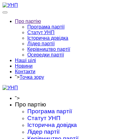
Про партію
Програма партії
Статут УНП
Історична довідка
Лідер партії
Керівництво партії
Осередки партії
Наші цілі
Новини
Контакти
">
Точка зору
">
Про партію
Програма партії
Статут УНП
Історична довідка
Лідер партії
Керівництво партії