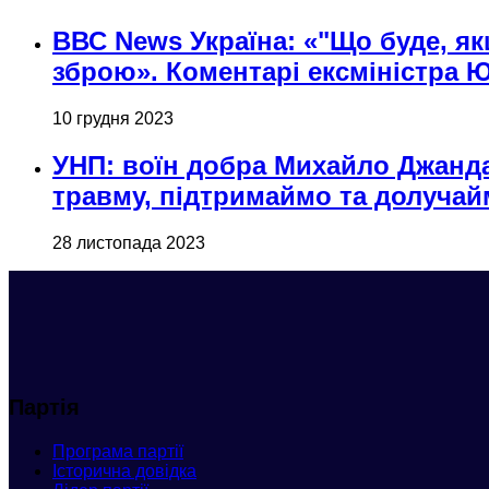
ВВС News Україна: «"Що буде, якщ
зброю». Коментарі ексміністра Ю
10 грудня 2023
УНП: воїн добра Михайло Джанда 
травму, підтримаймо та долучай
28 листопада 2023
Партія
Програма партії
Історична довідка