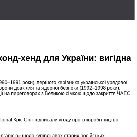
онд-хенд для України: вигідна
990–1991 роки),
першого керівника української урядової
орони довкілля та ядерної безпеки
(1992–1998 роки),
ії
на переговорах
з Великою сімкою щодо закриття ЧАЕС
tional Кріс Сінг підписали угоду про співробітництво
гарією» щодо купівлі двох старих російських