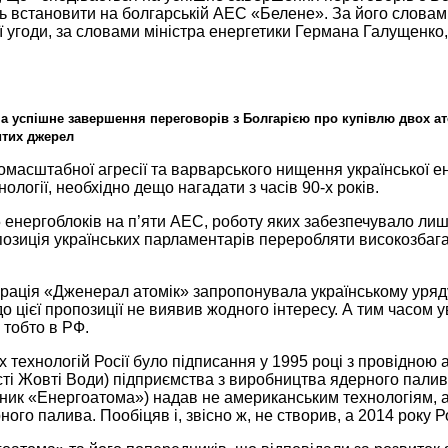
сь встановити
на болгарській
АЕС «Белене».
За його
словам
ї угоди,
за словами
міністра енергетики Германа Галущенко,
на успішне
завершення переговорів з Болгарією про купівлю двох ат
тих джерел
масштабної агресії та варварського нищення української е
ології, необхідно дещо нагадати з часів 90-х років.
 енергоблоків
на п’яти АЕС, роботу яких забезпечувало ли
озиція українських
парламентарів переробляти
високозбага
ація «Дженерал атомік» запропонувала українському уряду
 цієї пропозиції
не виявив
жодного інтересу.
А тим
часом у
, тобто
в РФ.
технологій Росії було підписання у
1995 році
з провідною 
сті Жовті Води) підприємства з виробництва ядерного палива
дник «Енергоатома») надав
не американським
технологіям,
ного палива. Пообіцяв і,
звісно ж,
не створив,
а
2014 року
Р