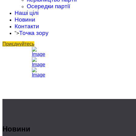
Осередки партії
Наші цілі
Новини
Контакти
Точка зору
">
Приєднуйтесь
Новини