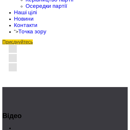
Осередки партії
Наші цілі
Новини
Контакти
Точка зору
">
Приєднуйтесь
Відео