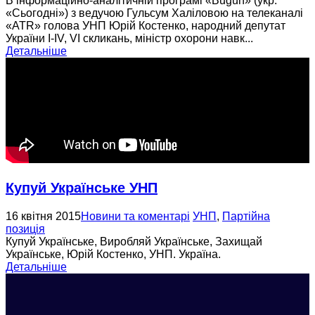
В інформаційно-аналітичній програмі «Bugün» (укр.
«Сьогодні») з ведучою Гульсум Халіловою на телеканалі
«ATR» голова УНП Юрій Костенко, народний депутат
України I-IV, VI скликань, міністр охорони навк...
Детальніше
Купуй Українське УНП
16 квітня 2015
Новини та коментарі
УНП
,
Партійна
позиція
Купуй Українське, Виробляй Українське, Захищай
Українське, Юрій Костенко, УНП. Україна.
Детальніше