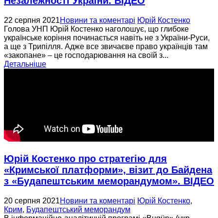
Незалежності України. ВІДЕО
22 серпня 2021
Новини та коментарі
Юрій Костенко
Голова УНП Юрій Костенко наголошує, що глибоке
українське коріння починається навіть не з України-Руси,
а ще з Трипілля. Адже все звичаєве право українців там
«закопане» – це господарювання на своїй з...
Детальніше
Юрій Костенко про стратегію для
«Кримської платформи», візит до Байдена
з «Будапештським меморандумом». ВІДЕО
20 серпня 2021
Новини та коментарі
Юрій Костенко
,
Крим
,
Будапештський меморандум