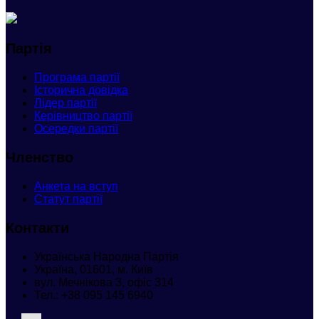
Партія
Програма партії
Історична довідка
Лідер партії
Керівництво партії
Осередки партії
Членство
Анкета
на вступ
Статут партії
Контакти
Українська Народна Партія
Україна, 01601, м. Київ
вул. Мечнікова 3, офіс 314
Тел.:
+38 095 145 6940