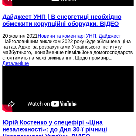
Дайджест УНП | В енергетиці необхідно
обмежити корупційні оборудки. ВІДЕО
20 жовтня 2021
Новини та коментарі
УНП
,
Дайджест
Найголовнішим викликом 2022 року буде збільшена ціна
на газ. Адже, за розрахунками Українського інституту
майбутнього, щонайменше півмільйона домогосподарств
стоятимуть на межі виживання. Щодо промвир...
Детальніше
Юрій Костенко у спецефірі «Ціна
незалежності»: до Дня 30-ї річниці