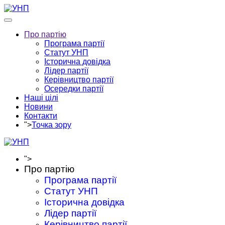
Про партію
Програма партії
Статут УНП
Історична довідка
Лідер партії
Керівництво партії
Осередки партії
Наші цілі
Новини
Контакти
">
Точка зору
">
Про партію
Програма партії
Статут УНП
Історична довідка
Лідер партії
Керівництво партії