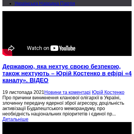
Українська Народна Партія
Державою, яка нехтує своєю безпекою,
також нехтують – Юрій Костенко в ефірі «4
каналу». ВІДЕО
19 листопада 2021
Новини та коментарі
Юрій Костенко
Про причини виникнення кланової олігархії в Україні,
злочинну передачу ядерної зброї агресору, доцільність
активізації Будапештського меморандуму, про
необхідність національних пріоритетів і єдиної пр...
Детальніше