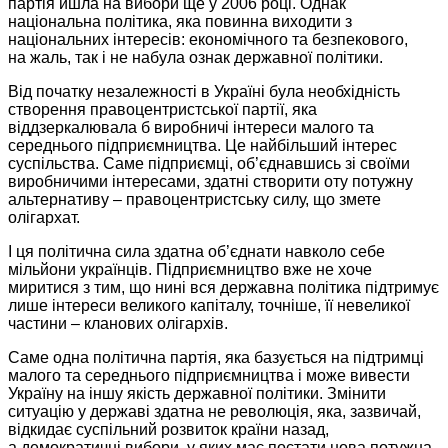
партія йшла
на вибори
ще у
2006 році.
Однак
національна політика, яка повинна виходити з
національних інтересів: економічного та безпекового,
на жаль,
так і
не набула
ознак державної політики.
Від початку незалежності
в Україні
була необхідність
створення правоцентристської партії, яка
віддзеркалювала б
виробничі інтереси малого та
середнього підприємництва.
Це найбільший
інтерес
суспільства.
Саме підприємці,
об’єднавшись зі своїми
виробничими інтересами, здатні створити оту потужну
альтернативу – правоцентристську силу, що змете
олігархат.
І ця політична сила здатна об’єднати навколо себе
мільйони українців. Підприємництво вже
не хоче
миритися з тим, що нині вся державна політика підтримує
лише інтереси великого капіталу, точніше, її невеликої
частини – кланових олігархів.
Саме одна політична партія, яка базується на підтримці
малого та середнього підприємництва і може вивести
Україну на іншу якість державної політики. Змінити
ситуацію
у державі
здатна
не революція,
яка, зазвичай,
відкидає суспільний розвиток
країни назад,
а демократичні
вибори,
у яких
має постати нова потужна