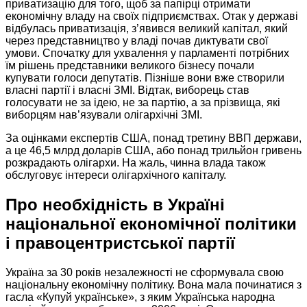
приватизацію для того, щоб
за папірці
отримати
економічну владу
на своїх
підприємствах.
Отак у державі
відбулась приватизація, з’явився великий капітал, який
через представництво
у владі
почав диктувати свої
умови. Спочатку для ухвалення
у парламенті
потрібних
їм рішень представники великого бізнесу почали
купувати голоси депутатів. Пізніше вони вже створили
власні партії і власні ЗМІ. Відтак, виборець став
голосувати не за ідею, не
за партію,
а за прізвища, які
виборцям нав’язували олігархічні ЗМІ.
За оцінками
експертів США,
понад третину ВВП держави,
а це 46,5 млрд
доларів США,
або понад трильйон гривень
розкрадають олігархи.
На жаль,
чинна влада також
обслуговує інтереси олігархічного капіталу.
Про необхідність
в Україні
національної економічної політики
і правоцентристської партії
Україна за
30 років незалежності
не сформувала
свою
національну економічну політику.
Вона мала
починатися з
гасла «Купуй українське», з яким Українська народна