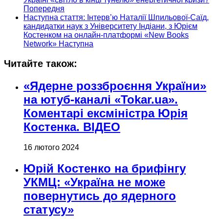
Попередня
Наступна стаття: Інтерв’ю Наталії Шпильової-Саїд,
кандидатки наук з Університету Індіани, з Юрієм
Костенком на онлайн-платформі «New Books
Network»
Наступна
Читайте також:
«Ядерне роззброєння України»
на ютуб-каналі «Tokar.ua».
Коментарі ексміністра Юрія
Костенка. ВІДЕО
16 лютого 2024
Юрій Костенко на брифінгу
УКМЦ: «Україна не може
повернутись до ядерного
статусу»