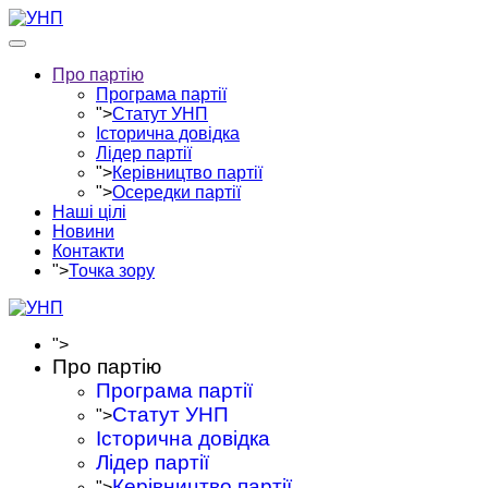
Про партію
Програма партії
">
Статут УНП
Історична довідка
Лідер партії
">
Керівництво партії
">
Осередки партії
Наші цілі
Новини
Контакти
">
Точка зору
">
Про партію
Програма партії
Статут УНП
">
Історична довідка
Лідер партії
Керівництво партії
">