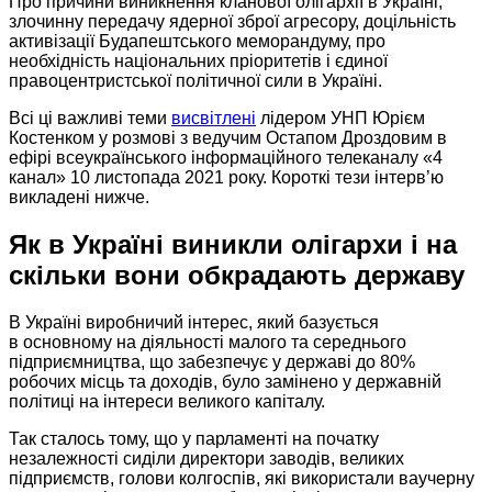
Про причини виникнення кланової олігархії
в Україні,
злочинну передачу ядерної зброї агресору, доцільність
активізації Будапештського меморандуму, про
необхідність національних пріоритетів і єдиної
правоцентристської політичної сили
в Україні.
Всі ці важливі теми
висвітлені
лідером УНП Юрієм
Костенком
у розмові
з ведучим Остапом Дроздовим в
ефірі всеукраїнського інформаційного телеканалу «4
канал»
10 листопада
2021 року.
Короткі тези інтерв’ю
викладені нижче.
Як
в Україні
виникли олігархи і на
скільки вони обкрадають державу
В Україні виробничий інтерес, який базується
в основному
на діяльності малого та середнього
підприємництва, що забезпечує
у державі
до 80%
робочих місць та доходів, було замінено
у державній
політиці на інтереси великого капіталу.
Так сталось тому, що
у парламенті
на початку
незалежності сиділи директори заводів, великих
підприємств, голови колгоспів, які використали ваучерну