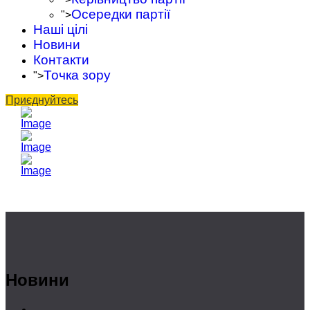
Осередки партії
">
Наші цілі
Новини
Контакти
Точка зору
">
Приєднуйтесь
Новини