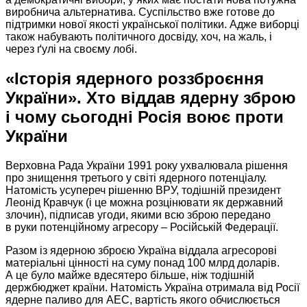
виробнича альтернатива. Суспільство вже готове до
підтримки нової якості української політики.
Адже виборці
також набувають політичного досвіду, хоч,
на жаль,
і
через ґулі
на своєму
лобі.
«Історія ядерного
роззброєння
України».
Хто віддав
ядерну зброю
і чому сьогодні
Росія воює
проти
України
Верховна Рада України
1991 року
ухвалювала рішення
про знищення третього у світі ядерного потенціалу.
Натомість усупереч рішенню ВРУ, тодішній президент
Леонід Кравчук (і це можна розцінювати як державний
злочин), підписав угоди, якими всю зброю передано
в руки
потенційному агресору – Російській Федерації.
Разом із ядерною зброєю Україна віддала агресорові
матеріальні цінності
на суму
понад
100 млрд
доларів.
А це
було майже вдесятеро більше, ніж тодішній
держбюджет країни. Натомість
Україна отримала
від Росії
ядерне паливо для АЕС, вартість якого обчислюється