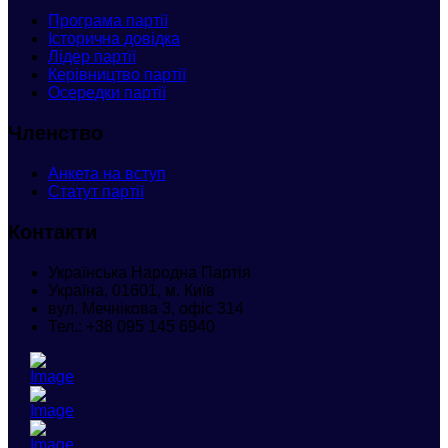
Програма партії
Історична довідка
Лідер партії
Керівництво партії
Осередки партії
Членство
Анкета
на вступ
Статут партії
Контакти
Українська Народна Партія
Україна, 01601, м. Київ
вул. Мечнікова 3, офіс 314
Тел.:
+38 095 145 6940