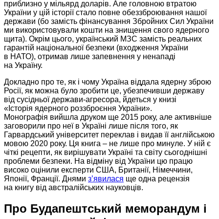
приблизно у мільярд доларів.
Але головною
втратою
України у цій історії стало повне обеззброювання нашої
держави (бо замість фінансування Збройних Сил України
ми використовували кошти
на знищення
свого ядерного
щита). Окрім цього, український МЗС замість реальних
гарантій національної безпеки (входження України
в НАТО),
отримав лише запевнення
у ненападі
на Україну.
Докладно про те, як і чому Україна віддала ядерну зброю
Росії, як можна було зробити це, убезпечивши державу
від сусідньої
держави-агресора,
йдеться
у книзі
«Історія ядерного
роззброєння України».
Монографія вийшла
друком ще
2015 року,
але активніше
заговорили про неї
в Україні
лише після того, як
Гарвардський університет переклав і видав її англійською
мовою
2020 року.
Ця книга
–
не лише
про минуле.
У ній
є
чіткі рецепти, як вирішувати Україні та світу сьогоднішні
проблеми безпеки.
На відміну
від України цю працю
високо оцінили експерти США, Британії, Німеччини,
Японії, Франції. Днями
з’явилася
ще одна рецензія
на книгу
від австралійських науковців.
Про Будапештський меморандум і