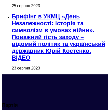
25 серпня 2023
Брифінг в УКМЦ «День
Незалежності: історія та
символізм в умовах війни».
Поважний гість заходу –
відомий політик та український
державник Юрій Костенко.
ВІДЕО
23 серпня 2023
Партія