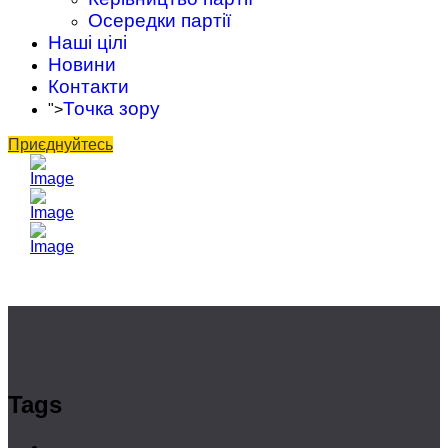
Осередки партії
Наші цілі
Новини
Контакти
Точка зору
">
Приєднуйтесь
Tags