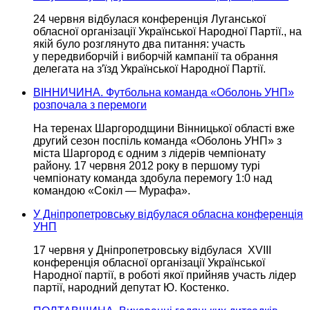
24 червня відбулася
конференція Луганської
обласної організації Української Народної Партії., на
якій було розглянуто два питання: участь
у передвиборчій
і виборчій кампанії та обрання
делегата на з′їзд Української Народної Партії.
ВІННИЧИНА. Футбольна команда «Оболонь УНП»
розпочала з перемоги
На теренах Шаргородщини Вінницької області вже
другий сезон поспіль команда «Оболонь УНП» з
міста Шаргород є одним з
лідерів чемпіонату
району.
17 червня
2012 року
в першому
турі
чемпіонату команда здобула перемогу 1:0 над
командою
«Сокіл —
Мурафа».
У Дніпропетровську відбулася обласна конференція
УНП
17 червня у Дніпропетровську відбулася XVIII
конференція обласної
організації Української
Народної партії,
в роботі
якої прийняв участь лідер
партії, народний депутат
Ю. Костенко.