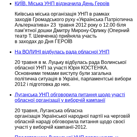
КИЇВ. Міська УНП відзначила День Героїв
Київська міська
організація УНП
в рамках
заходів Громадського руху «Українська Патріотична
Альтернатива» 23 травня
2012 року
о 12.00 біля
пам’ятної дошки Дмитру
Мирону-Орлику
(Оперний
театр
Т. Шевченка)
прийняла участь
в заходах до Дня
ГЕРОЇВ
На ВОЛИНІ відбулась рада обласної УНП
20 травня в м. Луцьку відбулась рада Волинської
обласної УНП
за участі
Юрія КОСТЕНКА.
Основними темами виступу були загальна
політична ситуація
в Україні,
парламентські вибори
2012 і
підготовка
до них.
Луганська УНП обговорила питання щодо участі
обласної організації у виборчій кампанії
20 травня, Луганська обласна
організація Української
народної
партії на черговій
обласній нараді обговорила питання щодо своєї
участі
у виборчій
кампанії-2012.