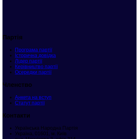
Партія
Програма партії
Історична довідка
Лідер партії
Керівництво партії
Осередки партії
Членство
Анкета
на вступ
Статут партії
Контакти
Українська Народна Партія
Україна, 01601, м. Київ