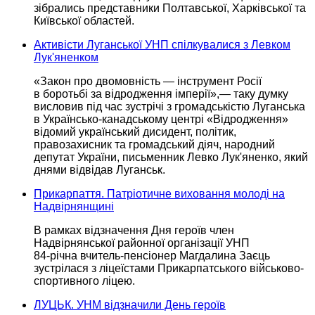
зібрались представники Полтавської, Харківської та
Київської областей.
Активісти Луганської УНП спілкувалися з Левком
Лук'яненком
«Закон про
двомовність —
інструмент Росії
в боротьбі
за відродження
імперії»,—
таку думку
висловив під час зустрічі з громадськістю Луганська
в Українсько-канадському
центрі «Відродження»
відомий український дисидент, політик,
правозахисник та громадський діяч, народний
депутат України, письменник Левко Лук'яненко, який
днями відвідав Луганськ.
Прикарпаття. Патріотичне виховання молоді на
Надвірнянщині
В рамках відзначення Дня
героїв член
Надвірнянської районної організації УНП
84-річна вчитель-пенсіонер Магдалина
Заєць
зустрілася з ліцеїстами Прикарпатського військово-
спортивного ліцею.
ЛУЦЬК. УНМ відзначили День героїв