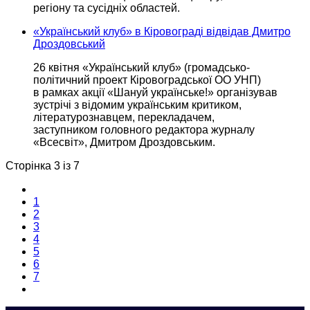
регіону та сусідніх областей.
«Український клуб» в Кіровограді відвідав Дмитро
Дроздовський
26 квітня «Український клуб» (громадсько-
політичний проект Кіровоградської ОО УНП)
в рамках
акції «Шануй українське!» організував
зустрічі з відомим українським критиком,
літературознавцем, перекладачем,
заступником головного редактора журналу
«Всесвіт», Дмитром Дроздовським.
Сторінка 3 із 7
1
2
3
4
5
6
7