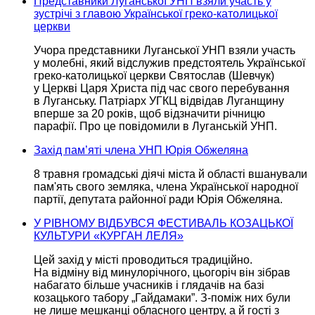
Представники Луганської УНП взяли участь у
зустрічі з главою Української греко-католицької
церкви
Учора представники Луганської УНП взяли участь
у молебні,
який відслужив предстоятель Української
греко-католицької церкви Святослав (Шевчук)
у Церкві
Царя Христа під час свого перебування
в Луганську.
Патріарх УГКЦ відвідав Луганщину
вперше за
20 років,
щоб відзначити річницю
парафії.
Про це
повідомили
в Луганській УНП.
Захід пам’яті члена УНП Юрія Обжеляна
8 травня громадські діячі міста й області вшанували
пам'ять свого земляка, члена Української народної
партії, депутата районної ради
Юрія Обжеляна.
У РІВНОМУ ВІДБУВСЯ ФЕСТИВАЛЬ КОЗАЦЬКОЇ
КУЛЬТУРИ «КУРГАН ЛЕЛЯ»
Цей захід у місті проводиться традиційно.
На відміну
від минулорічного, цьогоріч він зібрав
набагато більше учасників і глядачів
на базі
козацького табору „Гайдамаки”.
З-поміж
них були
не лише
мешканці обласного центру, а й гості з