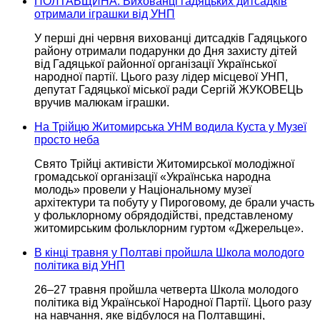
ПОЛТАВЩИНА. Вихованці гадяцьких дитсадків
отримали іграшки від УНП
У перші дні червня вихованці
дитсадків Гадяцького
району отримали
подарунки до Дня
захисту дітей
від Гадяцької районної організації Української
народної партії. Цього разу лідер місцевої УНП,
депутат Гадяцької міської ради Сергій ЖУКОВЕЦЬ
вручив малюкам іграшки.
На Трійцю Житомирська УНМ водила Куста у Музеї
просто неба
Свято Трійці активісти Житомирської молодіжної
громадської організації «Українська народна
молодь»
провели у Національному
музеї
архітектури та побуту
у Пироговому,
де брали участь
у фольклорному
обрядодійстві, представленому
житомирським фольклорним гуртом «Джерельце».
В кінці травня у Полтаві пройшла Школа молодого
політика від УНП
26–27 травня
пройшла четверта Школа молодого
політика від Української Народної Партії. Цього разу
на навчання,
яке відбулося
на Полтавщині,