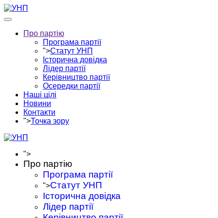
Про партію
Програма партії
">
Статут УНП
Історична довідка
Лідер партії
Керівництво партії
Осередки партії
Наші цілі
Новини
Контакти
">
Точка зору
">
Про партію
Програма партії
Статут УНП
">
Історична довідка
Лідер партії
Керівництво партії