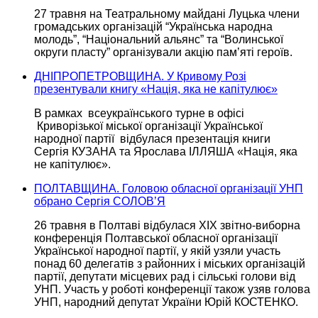
27 травня
на Театральному
майдані Луцька члени
громадських організацій “Українська народна
молодь”, “Національний альянс” та “Волинської
округи пласту” організували акцію пам’яті героїв.
ДНІПРОПЕТРОВЩИНА. У Кривому Розі
презентували книгу «Нація, яка не капітулює»
В рамках всеукраїнського турне в офісі
Криворізької міської організації Української
народної партії відбулася
презентація книги
Сергія КУЗАНА
та Ярослава IЛЛЯША «Нація, яка
не капітулює».
ПОЛТАВЩИНА. Головою обласної організації УНП
обрано Сергія СОЛОВ’Я
26 травня
в Полтаві
відбулася ХІХ
звітно-виборна
конференція Полтавської
обласної організації
Української народної партії, у якій узяли участь
понад
60 делегатів
з районних і міських організацій
партії, депутати місцевих рад і сільські голови від
УНП. Участь
у роботі
конференції також узяв голова
УНП, народний депутат України Юрій КОСТЕНКО.