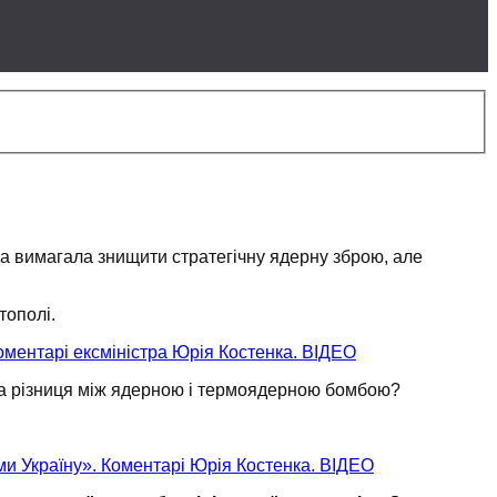
 вимагала знищити стратегічну ядерну зброю, але
тополі.
Коментарі ексміністра Юрія Костенка. ВІДЕО
а різниця
між ядерною і термоядерною бомбою?
ими Україну». Коментарі Юрія Костенка. ВІДЕО