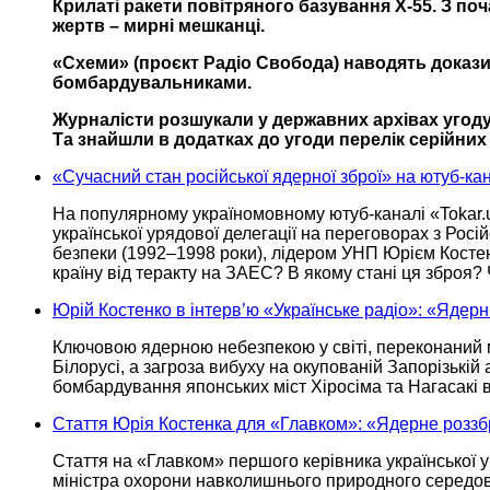
Крилаті ракети повітряного базування Х-55.
З поч
жертв – мирні мешканці.
«Схеми» (проєкт
Радіо Свобода)
наводять докази, 
бомбардувальниками.
Журналісти розшукали
у державних
архівах угоду
Та знайшли
в додатках
до угоди
перелік серійних
«Сучасний стан російської ядерної зброї» на ютуб-ка
На популярному україномовному
ютуб-каналі
«Tokar.
української урядової делегації
на переговорах
з Росі
безпеки
(1992–1998 роки),
лідером УНП Юрієм Костенк
країну від теракту
на ЗАЕС?
В якому
стані ця зброя?
Юрій Костенко в інтерв’ю «Українське радіо»: «Ядер
Ключовою ядерною небезпекою у світі, переконаний м
Білорусі,
а загроза
вибуху
на окупованій
Запорізькій 
бомбардування японських міст Хіросіма та Нагасакі
Стаття Юрія Костенка для «Главком»: «Ядерне роззбр
Стаття на «Главком» першого керівника української у
міністра охорони навколишнього природного середов