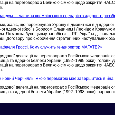
гації
на переговорах
з Великою сімкою щодо закриття ЧАЕ
а.
рандум — частина кремлівського сценарію з ядерного роззб
и, жаліє, що переконував Україну відмовитися від ядерної
ної ядерної зброї з Борисом Єльциним і Леонідом Кравчуком
ум.
Як можна
було цьому запобігти —
RFI-Україна
дізнавала
ції
Договору про скорочення стратегічних наступальних озб
 Рафаеля Гроссі. Кому служить гендиректор МАГАТЕ?»
рядової делегації
на переговорах
з Російською Федерацією
ища та ядерної безпеки України
(1992–1998 роки),
голови ур
гації
на переговорах
з Великою сімкою щодо закриття ЧАЕ
а.
н новий Черчилль. Якою перемогою має завершитись війна в
рядової делегації
на переговорах
з Російською Федерацією
ища та ядерної безпеки України
(1992–1998 роки),
народного