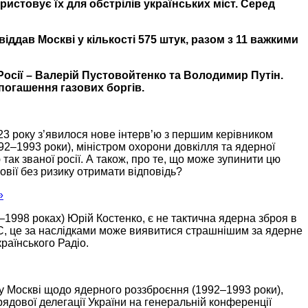
ристовує їх для
обстрілів українських
міст. Серед
віддав Москві у кількості
575 штук,
разом з
11 важкими
Росії – Валерій Пустовойтенко та Володимир Путін.
 погашення
газових боргів.
23 року
з’явилося нове інтерв’ю з першим керівником
92–1993 роки),
міністром охорони довкілля та ядерної
ак званої росії.
А також,
про те, що може зупинити цю
ії без ризику отримати відповідь?
»
–1998 роках)
Юрій Костенко, є
не тактична
ядерна зброя в
С,
це
за наслідками
може виявитися страшнішим
за ядерне
країнського Радіо.
у Москві
щодо ядерного роззброєння
(1992–1993 роки),
ядової делегації України
на генеральній
конференції