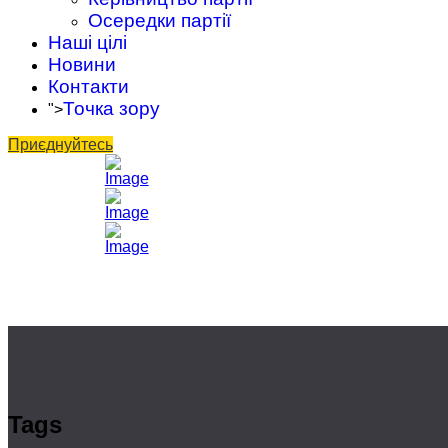
Осередки партії
Наші цілі
Новини
Контакти
Точка зору
">
Приєднуйтесь
Tags