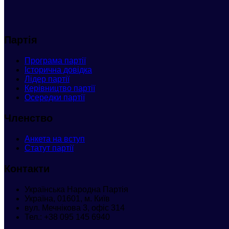
Партія
Програма партії
Історична довідка
Лідер партії
Керівництво партії
Осередки партії
Членство
Анкета
на вступ
Статут партії
Контакти
Українська Народна Партія
Україна, 01601, м. Київ
вул. Мечнікова 3, офіс 314
Тел.:
+38 095 145 6940