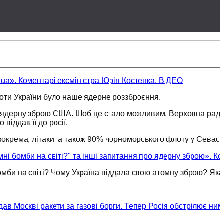
.ua». Коментарі ексміністра Юрія Костенка. ВІДЕО
роти
України було
наше ядерне роззброєння.
ядерну зброю США.
Щоб це
стало можливим, Верховна рада
о віддав її
до росії.
зокрема, літаки,
а також
90% чорноморського флоту
у Севас
мні бомби на світі?" та інші запитання про ядерну зброю». 
омби на світі?
Чому Україна
віддала свою атомну зброю?
Як
дав Москві ракети за газові борги. Тепер Росія обстрілює н