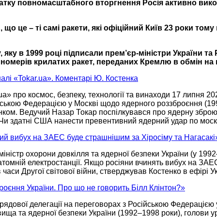
атку
повномасштабного вторгнення
Росія активно
вико
що це – ті самі ракети, які офіційний Київ
23 роки
тому 
, яку в
1999 році
підписали
прем’єр-міністри
України та 
номерів крилатих
ракет, переданих Кремлю
в обмін
на
налі «Tokar.ua». Коментарі Ю. Костенка
ua» про космос, безпеку, технології та винаходи
17 липня
20
йською Федерацією
у Москві
щодо ядерного роззброєння
(19
ом. Ведучий Назар Токар поспілкувався про ядерну зброю т
Чи здатні
США нанести превентивний ядерний удар по москов
ний вибух на ЗАЕС буде страшнішим за Хіросіму та Нагасакі
іністр охорони довкілля та ядерної безпеки України (у
1992
атомній електростанції.
Якщо росіяни
вчинять вибух
на ЗАЕ
в часи
Другої світової війни, стверджував Костенко в ефірі У
оєння України. Про що не говорить Білл Клінтон?»
рядової делегації
на переговорах
з Російською Федерацією
ища та ядерної безпеки України
(1992–1998 роки),
голови ур