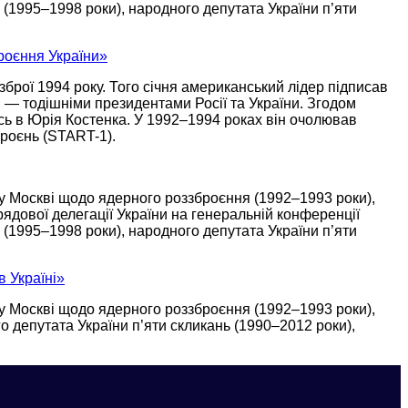
С
(1995–1998 роки),
народного депутата України п’яти
роєння України»
 зброї
1994 року.
Того січня
американський лідер підписав
 — тодішніми президентами Росії та України. Згодом
сь в
Юрія Костенка.
У 1992–1994
роках він очолював
роєнь (START-1).
у Москві
щодо ядерного роззброєння
(1992–1993 роки),
ядової делегації України
на генеральній
конференції
С
(1995–1998 роки),
народного депутата України п’яти
 Україні»
у Москві
щодо ядерного роззброєння
(1992–1993 роки),
 депутата України п’яти скликань (1990–2012 роки),