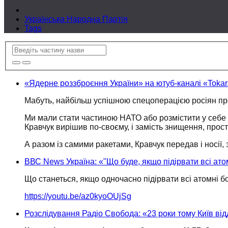
Українська Народна Партія
Tags
«Ядерне роззброєння України» на ютуб-каналі «Tokar
Мабуть, найбільш успішною спецоперацією росіян п
Ми мали стати частиною НАТО або розмістити
у себе
Кравчук вирішив
по-своєму,
і замість знищення, прост
А разом із самими ракетами, Кравчук передав і носії, 
ВВС News Україна: «"Що буде, якщо підірвати всі ато
Що станеться, якщо одночасно підірвати всі атомні б
https://youtu.be/az0kyoOUjSg
Розслідування Радіо Свобода: «23 роки тому Київ від