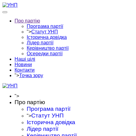
Про партію
Програма партії
">
Статут УНП
Історична довідка
Лідер партії
Керівництво партії
Осередки партії
Наші цілі
Новини
Контакти
">
Точка зору
">
Про партію
Програма партії
Статут УНП
">
Історична довідка
Лідер партії
Керівництво партії