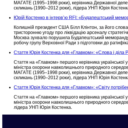
МАГАТЕ
(1995–1998 роки),
керівника Державної деле
скликань
(1990–2012 роки),
лідера УНП
Юрія Костенк
Юрій Костенко в інтерв’ю RFI: «Будапештський мемо
Колишній президент США Білл Клінтон,
за його
словам
тристоронню угоду про ліквідацію арсеналу стратегіч
Москва зухвало порушила Будапештський меморанд
робочу групу Верховної Ради з підготовки
до ратифіка
Стаття Юрія Костенка для «Главком»: «Слова і діла
Стаття на «Главком» першого керівника української у
міністра охорони навколишнього природного середов
МАГАТЕ
(1995–1998 роки),
керівника Державної деле
скликань
(1990–2012 роки),
лідера УНП
Юрія Костенк
Стаття Юрія Костенка для «Главком»: «Світу потрібе
Стаття на «Главком» першого керівника української у
міністра охорони навколишнього природного середов
лідера УНП
Юрія Костенка.