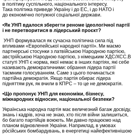
в політику
суспільного, національного інтересу.
Така політика
приведе Україну і до ЕС, і
до НАТО
і
до економічно
потужної соціальної держави.
•Як УНП вдалося зберегти реноме ідеологічної партії
і
не перетворитися
в лідерський проєкт?
УНП формувалася як сучасна політична сила під
впливами «Европейської народної партії».
Ми маємо
партнерські стосунки з латвійською Народною партією,
австрійською Народною партією, з німецьким ХДС/ХСС.В
статуті УНП є норма, якої немає в інших партіях, які себе
називають демократичними: обрання лідера партії
таємним голосуванням.
Саме з
цього починається
партійна демократія.
Якщо партія обирає
лідера
підняттям рук, як вчили
в КПРС
– то це
не демократія.
•Що пропонує УНП для економіки, бізнесу,
міжнародних відносин, національної безпеки?
Українська народна партія має величезний багаж досвіду,
знань і кадрів, хоча
не знаю,
хто після війни залишиться,
бо багато
партійців воюють.
Ми давно
працюємо над
планом відновлення України. Наприклад,
в умовах
рóсійських бомбардувань,
в енергетиці
найефективнішою