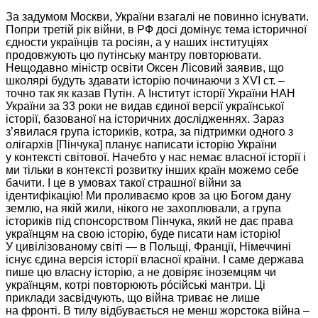
За задумом Москви,
України взагалі
не повинно
існувати.
Попри третій рік війни, в РФ досі домінує тема історичної
єдности українців та росіян, а
у наших
інституціях
продовжують цю путінську мантру повторювати.
Нещодавно міністр освіти Оксен Лісовий заявив, що
школярі будуть здавати історію починаючи з
XVI ст.
–
точно так як казав Путін.
А Інститут
історії
України НАН
України за
33 роки
не видав
єдиної версії української
історії, базованої на історичних дослідженнях. Зараз
з’явилася група істориків, котра, за підтримки одного з
олігархів [Пінчука] планує написати історію України
у контексті
світової. Начебто
у нас
немає власної історії і
ми тільки
в контексті
розвитку інших країн можемо себе
бачити. І це
в умовах
такої страшної війни за
ідентифікацію!
Ми проливаємо
кров за цю Богом дану
землю, на якій жили, нікого
не захоплювали,
а група
істориків під спонсорством Пінчука, який не дає права
українцям
на свою
історію, буде писати нам історію!
У цивілізованому
світі —
в Польщі,
Франції, Німеччині
існує єдина версія історії власної країни. І саме держава
пише цю власну історію, а
не довіряє
іноземцям чи
українцям, котрі повторюють рóсійські мантри. Ці
приклади засвідчують, що війна триває
не лише
на фронті.
В тилу
відбувається
не менш
жорстока війна –