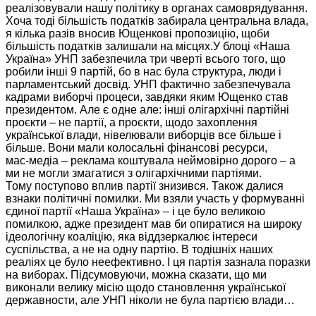
реалізовували нашу політику
в органах
самоврядування.
Хоча тоді
більшість
податків забирала
центральна влада,
я кілька
разів вносив
Ющенкові пропозицію, щоби
більшість
податків залишали
на місцях.У блоці «Наша
Україна» УНП забезпечила три чверті всього того, що
робили інші
9 партій,
бо
в нас
була структура, люди і
парламентський досвід.
УНП фактично
забезпечувала
кадрами виборчі процеси, завдяки яким Ющенко став
президентом.
Але є
одне але: інші олігархічні партійні
проєкти –
не партії,
а проєкти,
щодо захоплення
української влади, нівелювали
виборців все
більше і
більше.
Вони мали
колосальні фінансові ресурси,
мас-медіа
– реклама коштувала неймовірно дорого – а
ми
не могли
змагатися з олігархічними партіями.
Тому поступово
вплив партії знизився. Також далися
взнаки політичні помилки.
Ми взяли
участь
у формуванні
єдиної партії «Наша Україна» – і це було великою
помилкою, адже президент мав би опиратися
на широку
ідеологічну коаліцію, яка віддзеркалює інтереси
суспільства, а не
на одну
партію.
В тодішніх
наших
реаліях це було неефективно. І ця
партія зазнала
поразки
на виборах.
Підсумовуючи, можна сказати, що ми
виконали велику місію щодо становлення української
державности, але УНП ніколи
не була
партією влади…