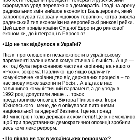
сформував уряд переважно з демократів. І тоді
на арену
радикальних змін вийшов економіст Бальцерович, який
запропонував так звану «шокову терапію», котра вивела
радянський тип економіки
на европейські
ринкові рейки.
Цей шлях
привів країни
Східної Европи
до ринкової
економіки, до інтеграції
в Евросоюз.
•Що
не так
відбулося
в Україні?
Після проголошення незалежности
в українському
парламенті залишилася комуністична більшість.
А ще
—
як тоді була переконаною частина керівництва нашого
«Руху», зокрема Павличко, що якщо відлучити
комуністичне керівництво від державних процесів – то
нас знову може захопити Рóсія…А відтак
в нас
залишився комуністичний парламент, а
до уряду
в
1992 році
допустили лише … трьох
представників опозиції:
Віктора Пинзеника, Ігоря
Юхновського і мене, де я опікувався питаннями
національної та ядерної безпеки. І це
на понад
40 міністрів
і
голів державних
комітетів!
Це ж
неможливо,
щоб три представники демократичної опозиції зробили
весь комплекс реформ.
•Що пішло
не так
в українських
реформах?