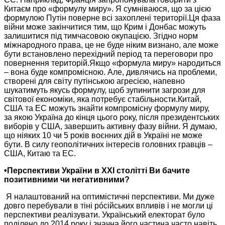
Китаєм про «формулу миру».
Я сумніваюся,
що за цією
формулою Путін поверне всі захоплені території.Ця фаза
війни може закінчитися тим, що Крим і Донбас можуть
залишитися під тимчасовою окупацією. Згідно норм
міжнародного права, це
не буде
ніким визнано, але може
бути встановлено перехідний період та переговори про
повернення територій.Якщо «формула миру» народиться
– вона буде компромісною. Але, дивлячись
на проблеми,
створені для світу путінською агресією, напевно
шукатимуть якусь формулу, щоб зупинити загрози для
світової економіки, яка потребує стабільности.Китай,
США та ЕС можуть знайти компромісну формулу миру,
за якою
Україна до кінця цього року, після президентських
виборів
у США,
завершить активну фазу війни.
Я думаю,
що ніяких
10 чи
5 років
воєнних дій
в Україні
не може
бути.
В силу
геополітичних
інтересів головних
гравців –
США, Китаю та ЕС.
•Перспективи України в ХХІ столітті Ви бачите
позитивними чи негативними?
Я налаштований
на оптимістичні
перспективи.
Ми дуже
довго перебували в тіні рóсійських впливів і
не могли
ці
перспективи реалізувати. Український електорат було
поділено до
2014 року
і значна його частина часто навіть