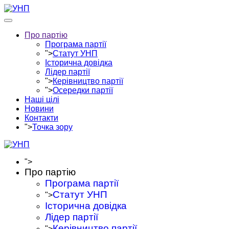
Про партію
Програма партії
">
Статут УНП
Історична довідка
Лідер партії
">
Керівництво партії
">
Осередки партії
Наші цілі
Новини
Контакти
">
Точка зору
">
Про партію
Програма партії
Статут УНП
">
Історична довідка
Лідер партії
Керівництво партії
">