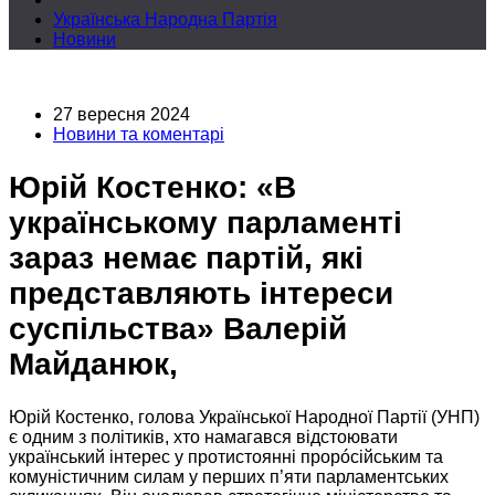
Українська Народна Партія
Новини
27 вересня 2024
Новини та коментарі
Юрій Костенко: «В
українському парламенті
зараз немає партій, які
представляють інтереси
суспільства» Валерій
Майданюк,
Юрій Костенко, голова Української Народної Партії (УНП)
є одним з політиків, хто намагався відстоювати
український інтерес
у протистоянні
прорóсійським та
комуністичним силам
у перших
п’яти парламентських