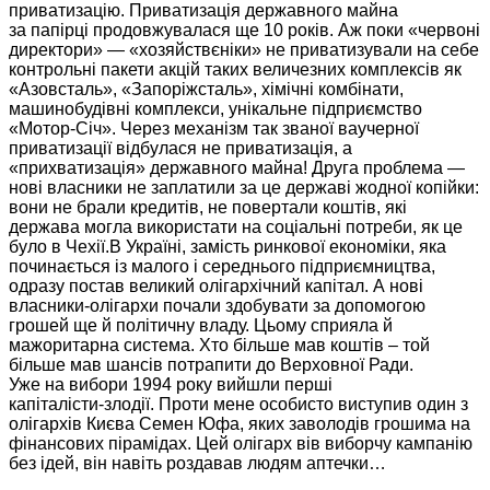
приватизацію.
Приватизація державного
майна
за папірці
продовжувалася ще
10 років.
Аж поки
«червоні
директори» —
«хозяйствєніки»
не приватизували
на себе
контрольні пакети акцій таких величезних комплексів як
«Азовсталь», «Запоріжсталь», хімічні комбінати,
машинобудівні комплекси, унікальне підприємство
«Мотор-Січ».
Через механізм так званої ваучерної
приватизації відбулася
не приватизація,
а
«прихватизація» державного майна! Друга проблема —
нові власники
не заплатили
за це державі жодної копійки:
вони
не брали
кредитів,
не повертали
коштів, які
держава могла використати
на соціальні
потреби, як це
було
в Чехії.В
Україні, замість ринкової економіки, яка
починається із малого і середнього підприємництва,
одразу постав великий олігархічний капітал.
А нові
власники-олігархи
почали здобувати
за допомогою
грошей ще й політичну владу. Цьому сприяла й
мажоритарна система.
Хто більше
мав коштів – той
більше мав
шансів потрапити
до Верховної
Ради.
Уже на вибори
1994 року
вийшли перші
капіталісти-злодії.
Проти мене особисто виступив один з
олігархів Києва Семен Юфа, яких
заволодів грошима
на
фінансових пірамідах.
Цей олігарх
вів виборчу
кампанію
без ідей, він навіть роздавав людям аптечки…