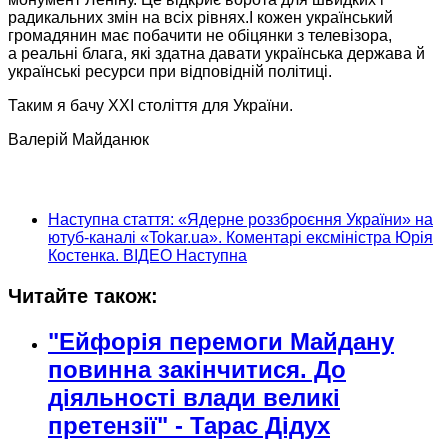
радикальних змін на всіх рівнях.І кожен український
громадянин має побачити не обіцянки з телевізора,
а реальні
блага, які здатна давати українська держава й
українські ресурси при відповідній політиці.
Таким
я бачу
ХХІ століття для України.
Валерій Майданюк
Наступна стаття: «Ядерне роззброєння України» на
ютуб-каналі «Tokar.ua». Коментарі ексміністра Юрія
Костенка. ВІДЕО
Наступна
Читайте також:
"Ейфорія перемоги Майдану
повинна закінчитися. До
діяльності влади великі
претензії" - Тарас Дідух