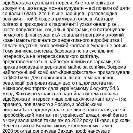
відображала суспільні інтереси.
Але коли
олігархи
зрозуміли, що владу можна купувати – всі почали обіцяти
соціальні блага.
Хто більше
наобіцяв і розповсюдив
реклами – той більше отримував голосів. Аватари
олігархів приходили
в парламент
і ухвалювали різні,
часто популістські, соціальні програми, які потребували
немалого фінансування.А соціальні програми
в кожній
країні мають починатися з ефективного виробництва і
сплати податків, чого великий капітал
в Україні
не робив.
Тому виникла
система, базована не
на суспільних
інтересах, а на інтересах великого капіталу,
представленого
5–6 найпотужнішими
олігархами, які
прихватизовували державне майно
за копійки.
Зокрема
найпотужніший комбінат «Криворіжсталь» приватизували
за $800 млн.
Для порівняння,
після Помаранчевої
революції,
реприватизація цього
підприємства на
міжнародних торгах дала українському бюджету $4,6
млрд. Фактично українська партійна система почала
відображати інтереси лише олігархічного капіталу – і як
правило, пов’язаного з Рóсією, з рóсійськими
ринками.Так народжувалася
не лише
олігократія, але й
прорóсійський менталітет української влади, який багато
в чому
залишався таким аж до
2022 року.
Цікаво, що коли
Зеленський на Вільнюському економічному саміті
2020 року
запропонував Заходу профінансувати