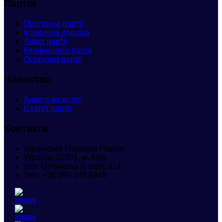
Партія
Програма партії
Історична довідка
Лідер партії
Керівництво партії
Осередки партії
Членство
Анкета
на вступ
Статут партії
Контакти
Українська Народна Партія
Україна, 01601, м. Київ
вул. Мечнікова 3, офіс 314
Тел.:
+38 095 145 6940