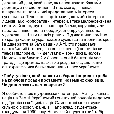
державний діяч, який знає, як наповнювати благами
державу, а
не свої
кишені.
В нас
сьогодні немає
в парламенті
партій, які представляють інтереси
суспільства. Теперішні партії захищають або інтереси
лідерів, або корпоративні інтереси. І така малоефективна
система й породжує всі наші проблеми, корупцію, але
найстрашніше – вона породжує зневіру суспільства
у державі
і нігілізм на всіх рівнях. Під час війни помітно,
як краща частина українського суспільства проливає кров
і віддає життя
за батьківщину.
А ті,
хто працювали
на особистий
інтерес,
на свою
кишеню (і це не тільки
тіньові підприємці чи депутати) – вони досі шикують.
Це можна
побачити й
у Львові
– оцей бенкет під час
трагедії.
Це вражає,
наскільки розділене суспільство
олігократією, яка безжально нищить все українське…
•Побутує ідея, щоб навести
в Україні
порядок треба
на ключові
посади поставити іноземних фахівців.
Чи допоможуть
нам «варяги»?
Я особисто вірю
в український
потенціал.
Ми –
унікальна
нація
на Землі.
Український генетичний родовід ведеться
від Трипільської цивілізації. Самоорганізація є дуже
сильною рисою українців. Наприклад, студентське
голодування
1990 року.
Невеликий студентський табір