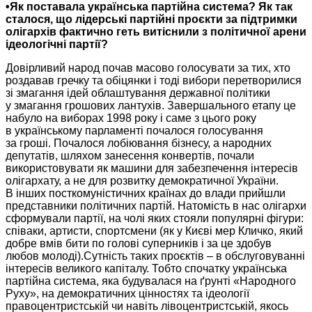
•Як поставала українська партійна система?
Як так
сталося, що лідерські партійні проєкти за підтримки
олігархів фактично
геть витіснили з політичної арени
ідеологічні партії?
Довірливий народ почав масово голосувати
за тих,
хто
роздавав гречку та обіцянки і тоді вибори перетворилися
зі змагання ідей облаштування державної політики
у змагання
грошових лантухів. Завершального етапу це
набуло
на виборах
1998 року
і саме з цього року
в українському
парламенті почалося голосування
за гроші.
Почалося лобіювання бізнесу,
а народних
депутатів, шляхом занесення конвертів, почали
використовувати як машини для забезпечення інтересів
олігархату, а
не для
розвитку демократичної України.
В інших
посткомуністичних країнах
до влади
прийшли
представники політичних партій. Натомість
в нас
олігархи
сформували партії,
на чолі
яких стояли популярні фігури:
співаки, артисти, спортсмени (як у Києві мер Кличко, який
добре
вмів бити
по голові суперників і за це здобув
любов молоді).Сутність таких проєктів –
в обслуговуванні
інтересів великого
капіталу. Тобто спочатку українська
партійна система, яка будувалася на ґрунті «Народного
Руху»,
на демократичних
цінностях та ідеології
правоцентристській чи навіть лівоцентристській, якось