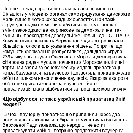
Перше – влада практично залишалася незмінною.
Більшість у місцевих органах самоврядування демократи
мали лише
в чотирьох
західних областях.
При такій
структурі влади
не могли
відбутися системні зміни і
зміни законодавства
на ринкове
та демократичне, такі
зміни, які прокладали дорогу
тій же
Польщі до ЕС і НАТО.
Комуністична більшість Верховної Ради контролювала
більшість
голосів для
ухвалення рішень. Попри те, що
комуністи формально розпустилися, далі діяла «група
239», яку організував Олександр Мороз,
а демократична
«Народна рада» мусила починати з Морозом політичні
торги.
Ми взяли
за основу
чеську модель приватизації,
котра базувалася
на ваучерах
і дозволяла приватизувати
об’єкти шляхом накопичення ваучерів.
Якщо за два
роки
об’єкт
не приватизовано
за ваучери
– його
приватизація мала
відбуватися
за гроші
шляхом викупу.
•Що відбулося
не так
в українській
приватизаційній
моделі?
В Чехії ваучерну приватизацію припинили через два
роки згідно з законом, а
в Україні
комуністична більшість
Верховної Ради заявила, що народ …
не встиг
приватизувати майно і потрібно продовжити ваучерну