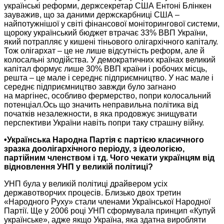
українські реформи, держсекретар США Ентоні Блінкен
зауважив, що
за даними
держскарбниці США –
найпотужнішої у світі фінансової моніторингової системи,
щороку український бюджет втрачає 33% ВВП України,
який потрапляє
у кишені
тіньового олігархічного капіталу.
Тож олігархат
– це
не лише
відсутність реформ, але й
колосальні злодійства.
У демократичних
країнах великий
капітал формує лише 30% ВВП країни і робочих місць,
решта – це мале і середнє підприємництво.
У нас
мале і
середнє підприємництво завжди було загнано
на маргінес,
особливо фермерство, попри колосальний
потенціал.Ось що значить неправильна політика від
початків незалежности,
в яка
продовжує знищувати
перспективи
України навіть
попри таку страшну війну.
•Українська Народна Партія є партією класичного
зразка доолігархічного періоду, з ідеологією,
партійним членством і тд.
Чого чекати
українцям від
відновлення УНП
у великій
політиці?
УНП була
у великій
політиці драйвером усіх
державотворчих процесів. Близько двох третин
«Народного Руху» стали членами Української Народної
Партії.
Ще у
2006 році
УНП сформувала принцип «Купуй
українське», адже якщо Україна, яка здатна виробляти