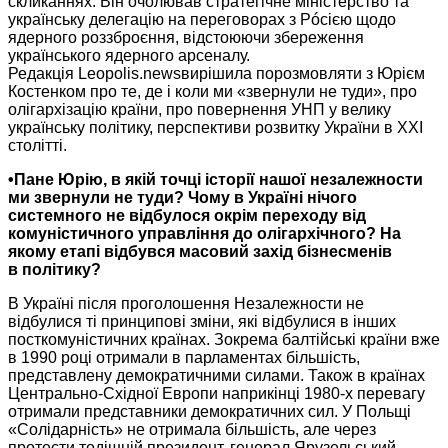
скликаннях. Він очолював стратегічне міністерство та
українську делегацію
на переговорах
з Рóсією щодо
ядерного роззброєння, відстоюючи збереження
українського ядерного арсеналу.
Редакція Leopolis.newsвирішила
порозмовляти з Юрієм
Костенком про те, де і коли ми «звернули
не туди»,
про
олігархізацію країни, про повернення УНП
у велику
українську політику, перспективи розвитку України в ХХІ
столітті.
•Пане Юрію, в якій точці історії нашої незалежности
ми звернули
не туди?
Чому в Україні
нічого
системного не відбулося окрім переходу від
комуністичного управління до олігархічного?
На
якому етапі відбувся масовий захід бізнесменів
в політику?
В Україні після проголошення Незалежности не
відбулися ті принципові зміни, які відбулися в інших
посткомуністичних країнах. Зокрема балтійські
країни вже
в
1990 році
отримали
в парламентах
більшість,
представлену демократичними силами. Також
в країнах
Центрально-Східної Европи наприкінці 1980-х перевагу
отримали представники демократичних сил.
У Польщі
«Солідарність»
не отримала
більшість, але через
протести тодішній президент, генерал Ярузельський