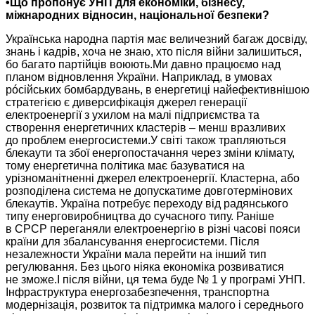
•Що пропонує УНП для економіки, бізнесу,
міжнародних відносин, національної безпеки?
Українська народна партія має величезний багаж досвіду,
знань і кадрів, хоча
не знаю,
хто після війни залишиться,
бо багато
партійців воюють.Ми
давно працюємо над
планом відновлення України. Наприклад,
в умовах
рóсійських бомбардувань,
в енергетиці
найефективнішою
стратегією є
диверсифікація джерел
генерації
електроенергії з ухилом
на малі
підприємства та
створення енергетичних кластерів – менш вразливих
до проблем
енергосистеми.У світі також трапляються
блекаути та збої енергопостачання через зміни клімату,
тому енергетична політика має базуватися на
урізноманітненні джерел електроенергії. Кластерна, або
розподілена система
не допускатиме
довготермінових
блекаутів.
Україна потребує
переходу від радянського
типу енерговиробництва
до сучасного
типу. Раніше
в СРСР
переганяли електроенергію в різні часові пояси
країни для
збалансування енергосистеми. Після
незалежности
України мала
перейти на інший тип
регулювання.
Без цього
ніяка економіка розвиватися
не зможе.І
після війни, ця тема буде № 1
у програмі
УНП.
Інфраструктура енергозабезпечення, транспортна
модернізація, розвиток та підтримка малого і середнього