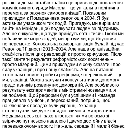
розрісся
до масштабів країни
і це привело
до повалення
комуністичного уряду Масола – це унікальна політична
перемога
за рахунок
самоорганізації. Показовим
прикладом є Помаранчева революція 2004.
Я був
активним учасником тих подій. Пригадую, ми вирішили
вийти
на Майдан,
щоб подякувати людям за підтримку.
Але не
очікували, що туди прийдуть сотні тисяч. І коли ми
побачили це море людей, ми зрозуміли, що Янукович
не переможе.
Колосальна
самоорганізація була
й під час
Революції Гідності
2013–2014.
Але наша
організаційна
слабкість після цих революцій є просто кричущою. Після
такої звитяги результат реформістських досягнень –
просто мізерний.
Цими прикладами
я хочу
сказати і про
силу українців, і про нашу слабкість.
Але на питання,
хто ж
нам повинен робити реформи,
я переконаний
– це
ми, українці. Можна залучати консультативну допомогу
представників розвинутих
демократій.
Але особливого
результату експериментів з міністрами-іноземцями, я
не побачив.
Щоб реформи
були успішними і команда
працювала в унісон,
я переконаний,
потрібно, щоб
на ключових
посадах були українці. Українці –
інтелектуали, ми дуже швидко вчимося, ми креативні.
Не дарма
весь світ захоплюється, як ми воюємо зі
звірячою путінською навалою і даємо достойну відсіч
переважаючому ворогу.
На жаль,
середній і малий бізнес,