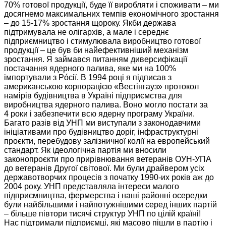
70% готової продукції, буде її виробляти і споживати – ми
досягнемо максимальних
темпів економічного
зростання
– до 15-17% зростання щороку.
Якби держава
підтримувала не олігархів,
а мале
і середнє
підприємництво і стимулювала виробництво готової
продукції – це був би найефективніший механізм
зростання.
Я займався
питанням диверсифікації
постачання ядерного палива, яке ми на 100%
імпортували з Рóсії.
В 1994
році я підписав з
американською корпорацією «Вестінгауз» протокол
намірів будівництва
в Україні
підприємства для
виробництва ядерного палива.
Воно могло
постати за
4 роки
і забезпечити всю ядерну програму України.
Багато разів від УНП ми виступали з законодавчими
ініціативами про будівництво доріг, інфраструктурні
проєкти, перебудову залізничної колії
на европейський
стандарт.
Як ідеологічна
партія ми вносили
законопроєкти про прирівнювання
ветеранів ОУН-УПА
до ветеранів Другої
світової.
Ми були
драйвером усіх
державотворчих процесів з початку
1990-их років
аж до
2004 року.
УНП представляла
інтереси малого
підприємництва, фермерства і наші районні осередки
були найбільшими і найпотужнішими серед інших партій
– більше півтори тисячі структур УНП по цілій країні!
Нас підтримали
підприємці, які масово пішли
в партію
і