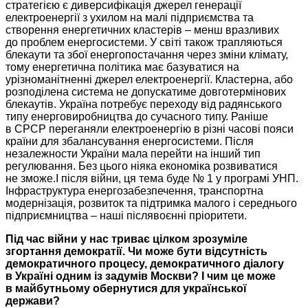
стратегією є
диверсифікація джерел
генерації
електроенергії з ухилом
на малі
підприємства та
створення енергетичних кластерів – менш вразливих
до проблем
енергосистеми.
У світі
також трапляються
блекаути та збої енергопостачання через зміни клімату,
тому енергетична політика має базуватися на
урізноманітненні джерел електроенергії. Кластерна, або
розподілена система
не допускатиме
довготермінових
блекаутів.
Україна потребує
переходу від радянського
типу енерговиробництва
до сучасного
типу. Раніше
в СРСР
переганяли електроенергію в різні часові пояси
країни для
збалансування енергосистеми. Після
незалежности
України мала
перейти на інший тип
регулювання.
Без цього
ніяка економіка розвиватися
не зможе.І
після війни, ця тема буде № 1
у програмі
УНП.
Інфраструктура енергозабезпечення, транспортна
модернізація, розвиток та підтримка малого і середнього
підприємництва – наші післявоєнні пріоритети.
Під час війни
у нас
триває цілком зрозуміле
згортання демократії.
Чи може
бути відсутність
демократичного процесу, демократичного діалогу
в Україні
одним із
задумів Москви?
І чим це може
в майбутньому
обернутися для української
держави?