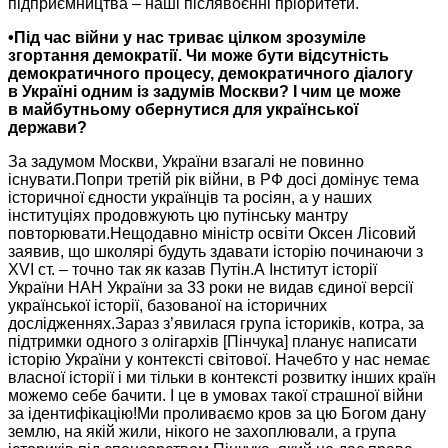
підприємництва – наші післявоєнні пріоритети.
•Під час війни
у нас
триває цілком зрозуміле
згортання демократії.
Чи може
бути відсутність
демократичного процесу, демократичного діалогу
в Україні
одним із
задумів Москви?
І чим це може
в майбутньому
обернутися для української
держави?
За задумом Москви,
України взагалі
не повинно
існувати.Попри третій рік війни, в РФ досі домінує тема
історичної єдности українців та росіян, а
у наших
інституціях продовжують цю путінську мантру
повторювати.Нещодавно міністр освіти Оксен Лісовий
заявив, що школярі будуть здавати історію починаючи з
XVI ст.
– точно так як казав Путін.А Інститут історії
України НАН
України за
33 роки
не видав
єдиної версії
української історії, базованої на історичних
дослідженнях.Зараз з’явилася група істориків, котра, за
підтримки одного з олігархів [Пінчука] планує написати
історію України
у контексті
світової. Начебто
у нас
немає
власної історії і ми тільки
в контексті
розвитку інших країн
можемо себе бачити. І це
в умовах
такої страшної війни
за ідентифікацію!Ми проливаємо кров за цю Богом дану
землю, на якій жили, нікого
не захоплювали,
а група