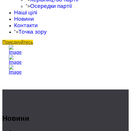
Осередки партії
">
Наші цілі
Новини
Контакти
Точка зору
">
Приєднуйтесь
Новини