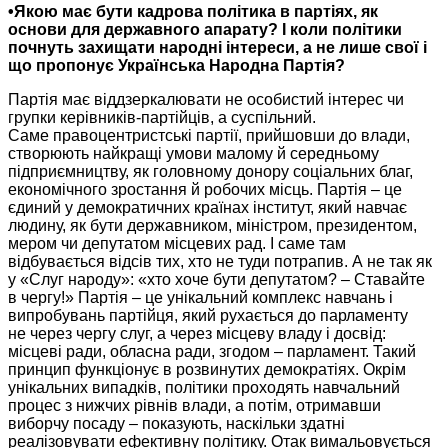
•Якою має бути кадрова політика
в партіях,
як
основи для державного апарату? І коли політики
почнуть захищати народні інтереси, а
не лише
свої і
що пропонує Українська Народна Партія?
Партія має віддзеркалювати
не особистий
інтерес чи
групки
керівників-партійців,
а суспільний.
Саме правоцентристські
партії, прийшовши
до влади,
створюють найкращі умови малому й середньому
підприємництву, як головному донору соціальних благ,
економічного зростання й робочих місць. Партія – це
єдиний
у демократичних
країнах інститут, який навчає
людину, як бути державником, міністром, президентом,
мером чи депутатом місцевих рад. І саме там
відбувається
відсів тих,
хто
не туди
потрапив.
А не так
як
у «Слуг народу»: «хто хоче бути депутатом? – Ставайте
в чергу!»
Партія – це унікальний комплекс навчань і
випробувань партійця, який рухається
до парламенту
не через
чергу слуг,
а через
місцеву владу і досвід:
місцеві ради, обласна ради, згодом – парламент. Такий
принцип функціонує
в розвинутих
демократіях. Окрім
унікальних випадків, політики проходять навчальний
процес з нижчих
рівнів влади,
а потім,
отримавши
виборчу посаду – показують, наскільки здатні
реалізовувати ефективну політику.
Отак вимальовується