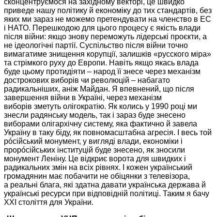
сконцентруємося
на західному
векторі, це швидко
приведе нашу політику й економіку
до тих
стандартів, без
яких ми зараз
не можемо
претендувати
на членство
в ЕС
і НАТО. Перешкодою для цього процесу є якість влади
після війни: якщо знову переможуть лідерські проєкти, а
не ідеологічні партії. Суспільство після війни точно
вимагатиме знищення корупції, залишків «русского міра»
та стрімкого руху
до Европи.
Навіть якщо якась влада
буде цьому протидіяти – народ її знесе через механізм
дострокових виборів чи революцій – набагато
радикальніших, аніж Майдан.
Я впевнений,
що після
завершення війни
в Україні,
через механізм
виборів зметуть
олігократію.
Як колись
у
1990 році
ми
знесли радянську модель, так і зараз буде знесено
виборами олігархічну систему, яка фактично й завела
Україну
в таку
біду, як повномасштабна агресія. І весь той
рóсійський монумент,
у вигляді
влади, економіки і
прорóсійських інституцій буде знесенo, як зносили
монумент Леніну.
Це відкриє
ворота для швидких і
радикальних змін на всіх рівнях. І кожен український
громадянин має побачити не обіцянки з телевізора,
а реальні
блага, які здатна давати українська держава й
українські ресурси при відповідній політиці. Таким
я бачу
ХХІ століття для України.