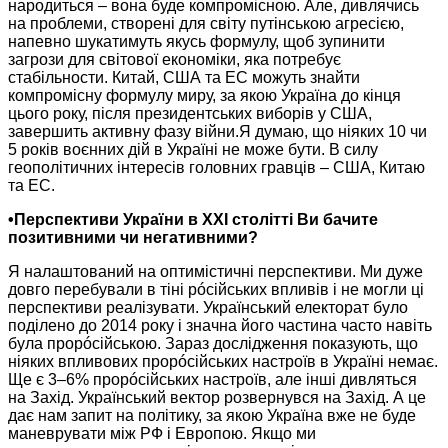
народиться – вона буде компромісною. Але, дивлячись
на проблеми,
створені для світу путінською агресією,
напевно шукатимуть якусь формулу, щоб зупинити
загрози для світової економіки, яка потребує
стабільности. Китай, США та ЕС можуть знайти
компромісну формулу миру,
за якою
Україна до кінця
цього року, після президентських виборів
у США,
завершить активну фазу війни.Я думаю, що ніяких
10 чи
5 років
воєнних дій
в Україні
не може
бути.
В силу
геополітичних
інтересів головних
гравців – США, Китаю
та ЕС.
•Перспективи України в ХХІ столітті Ви бачите
позитивними чи негативними?
Я налаштований
на оптимістичні
перспективи.
Ми дуже
довго перебували в тіні рóсійських впливів і
не могли
ці
перспективи реалізувати. Український електорат було
поділено до
2014 року
і значна його частина часто навіть
була прорóсійською. Зараз дослідження показують, що
ніяких впливових прорóсійських настроїв
в Україні
немає.
Ще є
3–6%
прорóсійських настроїв, але інші дивляться
на Захід.
Український вектор розвернувся
на Захід.
А це
дає нам запит
на політику,
за якою
Україна вже
не буде
маневрувати між РФ і Европою.
Якщо ми