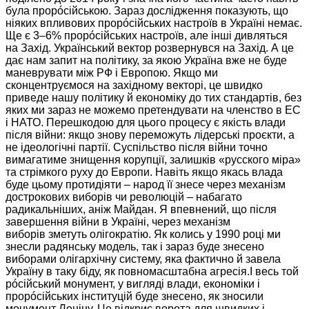
була прорóсійською. Зараз дослідження показують, що
ніяких впливових прорóсійських настроїв
в Україні
немає.
Ще є
3–6%
прорóсійських настроїв, але інші дивляться
на Захід.
Український вектор розвернувся
на Захід.
А це
дає нам запит
на політику,
за якою
Україна вже
не буде
маневрувати між РФ і Европою.
Якщо ми
сконцентруємося
на західному
векторі, це швидко
приведе нашу політику й економіку
до тих
стандартів, без
яких ми зараз
не можемо
претендувати
на членство
в ЕС
і НАТО. Перешкодою для цього процесу є якість влади
після війни: якщо знову переможуть лідерські проєкти, а
не ідеологічні партії. Суспільство після війни точно
вимагатиме знищення корупції, залишків «русского міра»
та стрімкого руху
до Европи.
Навіть якщо якась влада
буде цьому протидіяти – народ її знесе через механізм
дострокових виборів чи революцій – набагато
радикальніших, аніж Майдан.
Я впевнений,
що після
завершення війни
в Україні,
через механізм
виборів зметуть
олігократію.
Як колись
у
1990 році
ми
знесли радянську модель, так і зараз буде знесено
виборами олігархічну систему, яка фактично й завела
Україну
в таку
біду, як повномасштабна агресія.І весь той
рóсійський монумент,
у вигляді
влади, економіки і
прорóсійських інституцій буде знесенo, як зносили
монумент Леніну.
Це відкриє
ворота для швидких і