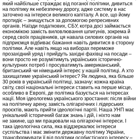
який найбільше страждає від поганої політики, дивиться
на політику
як небезпечну дорогу, адже систему
в нас
заточено на інтереси великого капіталу.
А все,
що йому
протидіє – знищується
за допомогою
репресивних
органів. Наїзди податкових, СБУ, котра досі займається
економікою замість виловлювання шпигунів, зокрема й
серед своїх працівників, ця навала силових органів на
підприємця відбиває бажання навіть дивитися
в сторону
політики.
Але навіть
якщо
на виборах
переможе
прозахідний уряд і прийдуть західні фахівці
на посади
–
вони просто
не розумітимуть
українських історично-
культурних потреб і просуватимуть американський,
британський чи німецький інтерес
у нашій
політиці.
А хто
захищатиме український інтерес?
Як людина,
яка більше
30 років
в українській
політиці, зазначу: кожна країна
світу, свої національні інтереси ставить
на перше
місце,
особливо
в Европі,
де політика базується на інтересах
нації.
Моя ідеологема
українського зростання: після війни
на політичну
арену, замість олігархічних і лідерських
проєктів, мають прийти ідеологічні партії.
Наша УНП
має
унікальний історичний багаж знань і дій, і ніхто нам
не закине,
що ми працювали на олігархічні інтереси. І
така ідеологічна сила, яка віддзеркалює інтереси
суспільства і має змінити державну політику України,
трансформувати її від політики особистісного інтересу –