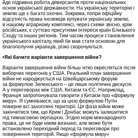
йде підривна робота
диверсантів проти
національних
основ української державности.
На українську
територію і
землю ще є багато охочих. Зокрема, попри офіційну
відсутність права
іноземців купувати
українську землю,
в нашому
аграрному комплексі, через схеми звісно, крім
рóсійських, є
суттєво присутніми
інтереси країн Близького
Сходу та інших регіонів.
Тим часом
процеси становлення
українського капіталу, який би мав стати основою для
благополуччя українців, різко скорочуються.
•Які бачите варіанти завершення війни?
Варіанти завершення війни більш чітко окресляться після
виборчих перегонів
у США.
Реальний план завершення
війни
не народжується
на Швейцарському
форумі
за формулою
Зеленського – це лише політична дискусія.
А у переговорах
між США, Китаєм та
ЄС. Наприклад,
Франція запропонувала
говорити з Китаєм про «формулу
миру».
Я сумніваюся,
що за цією формулою Путін
поверне всі захоплені території.
Ця фаза
війни може
закінчитися тим, що Крим і Донбас можуть залишитися
під тимчасовою окупацією. Згідно норм міжнародного
права, це
не буде
ніким визнано, але може бути
встановлено перехідний період та переговори про
повернення територій.
Якщо «формула
миру»