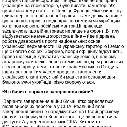
істориків під спонсорством Пінчука, який не дає права
українцям
на свою
історію, буде писати нам історію!У
цивілізованому світі —
в Польщі,
Франції, Німеччині існує
єдина версія історії власної країни. І саме держава пише
цю власну історію, а
не довіряє
іноземцям чи українцям,
котрі повторюють рóсійські мантри.Ці приклади
засвідчують, що війна триває
не лише
на фронті.В
тилу
відбувається
не менш
жорстока війна – йде підривна
робота
диверсантів проти
національних основ
української державности.На українську територію і землю
ще є багато охочих. Зокрема, попри офіційну відсутність
права
іноземців купувати
українську землю,
в нашому
аграрному комплексі, через схеми звісно, крім рóсійських,
є
суттєво присутніми
інтереси країн Близького Сходу та
інших регіонів.Тим часом процеси становлення
українського капіталу, який би мав стати основою для
благополуччя українців, різко скорочуються.
•Які бачите варіанти завершення війни?
Варіанти завершення війни більш чітко окресляться
після виборчих перегонів
у США.
Реальний план
завершення війни
не народжується
на Швейцарському
форумі
за формулою
Зеленського – це лише політична
дискусія.
А у переговорах
між США, Китаєм та
ЄС. Наприклад,
Франція запропонувала
говорити з