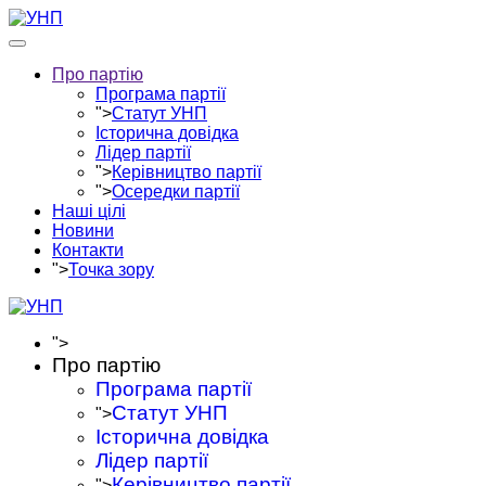
Про партію
Програма партії
">
Статут УНП
Історична довідка
Лідер партії
">
Керівництво партії
">
Осередки партії
Наші цілі
Новини
Контакти
">
Точка зору
">
Про партію
Програма партії
Статут УНП
">
Історична довідка
Лідер партії
Керівництво партії
">