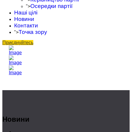
Осередки партії
">
Наші цілі
Новини
Контакти
Точка зору
">
Приєднуйтесь
Новини