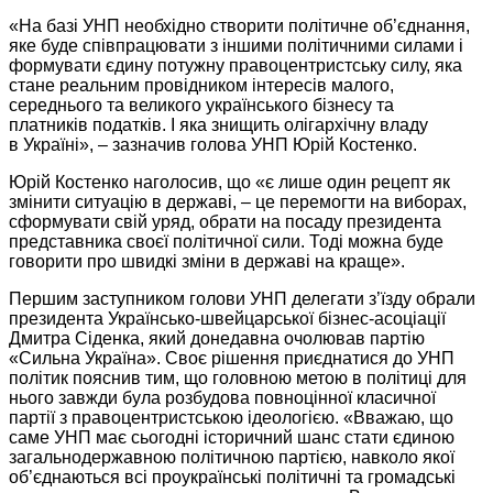
«На базі УНП необхідно створити політичне об’єднання,
яке буде співпрацювати з іншими політичними силами і
формувати єдину потужну правоцентристську силу, яка
стане реальним провідником
інтересів малого,
середнього та великого українського бізнесу та
платників податків.
І яка знищить олігархічну владу
в Україні»,
– зазначив голова УНП Юрій Костенко.
Юрій Костенко наголосив, що «є лише один рецепт як
змінити ситуацію
в державі,
– це перемогти
на виборах,
сформувати свій уряд, обрати
на посаду
президента
представника своєї політичної сили. Тоді можна буде
говорити про швидкі зміни
в державі
на краще».
Першим заступником голови УНП делегати з’їзду обрали
президента Українсько-швейцарської
бізнес-асоціації
Дмитра Сіденка, який донедавна очолював партію
«Сильна Україна». Своє рішення приєднатися
до УНП
політик пояснив тим, що головною метою
в політиці
для
нього завжди була розбудова повноцінної класичної
партії з правоцентристською ідеологією. «Вважаю, що
саме УНП має сьогодні історичний шанс стати єдиною
загальнодержавною політичною партією, навколо якої
об’єднаються всі проукраїнські політичні та громадські