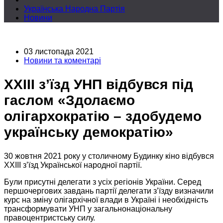
Українська Народна Партія
Новини
03 листопада 2021
Новини та коментарі
XXIII з’їзд УНП відбувся під
гаслом «Здолаємо
олігархократію – здобудемо
українську демократію»
30 жовтня
2021 року
у столичному
Будинку кіно відбувся
XXIII з’їзд
Української народної партії.
Були присутні делегати з усіх
регіонів України.
Серед
першочергових завдань партії делегати з’їзду визначили
курс на зміну олігархічної влади
в Україні
і необхідність
трансформувати УНП
у загальнонаціональну
правоцентристську силу.