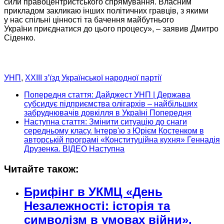
сили правоцентристського спрямування. Власним
прикладом закликаю інших політичних гравців, з якими
у нас
спільні цінності та бачення майбутнього
України приєднатися
до цього
процесу», – заявив Дмитро
Сіденко.
УНП
,
XXIII з’їзд Української народної партії
Попередня стаття: Дайджест УНП | Держава
субсидує підприємства олігархів – найбільших
забруднювачів довкілля в Україні
Попередня
Наступна стаття: Змінити ситуацію до снаги
середньому класу. Інтерв'ю з Юрієм Костенком в
авторській програмі «Конституційна кухня» Геннадія
Друзенка. ВІДЕО
Наступна
Читайте також:
Брифінг в УКМЦ «День
Незалежності: історія та
символізм в умовах війни».