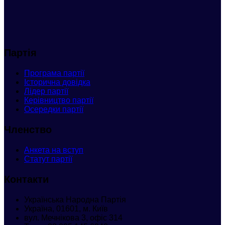
Партія
Програма партії
Історична довідка
Лідер партії
Керівництво партії
Осередки партії
Членство
Анкета
на вступ
Статут партії
Контакти
Українська Народна Партія
Україна, 01601, м. Київ
вул. Мечнікова 3, офіс 314