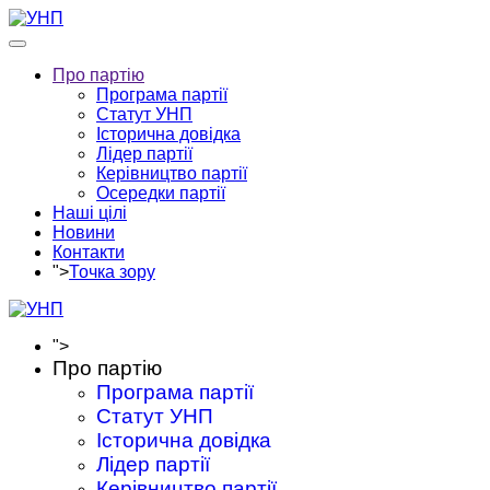
Про партію
Програма партії
Статут УНП
Історична довідка
Лідер партії
Керівництво партії
Осередки партії
Наші цілі
Новини
Контакти
">
Точка зору
">
Про партію
Програма партії
Статут УНП
Історична довідка
Лідер партії
Керівництво партії