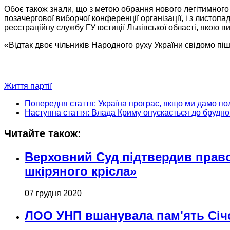
Обоє також знали, що з метою обрання нового легітимного 
позачергової виборчої конференції організації, і з листоп
реєстраційну службу ГУ юстиції Львівської області, якою 
«Відтак двоє
чільників Народного
руху України свідомо пі
Життя партії
Попередня стаття: Україна програє, якщо ми дамо п
Наступна стаття: Влада Криму опускається до брудн
Читайте також:
Верховний Суд підтвердив прав
шкіряного крісла»
07 грудня 2020
ЛОО УНП вшанувала пам'ять Січо