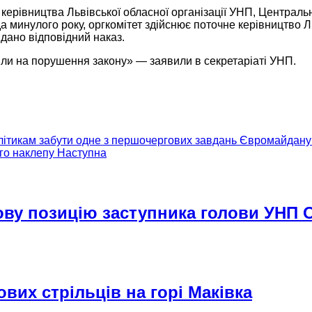
керівництва Львівської обласної організації УНП, Централь
ада минулого року, оргкомітет здійснює поточне керівництво
видано
відповідний наказ.
шли
на порушення
закону» —
заявили
в секретаріаті
УНП.
олітикам забути одне з першочергових завдань Євромайдану
ого наклепу
Наступна
ову позицію заступника голови УНП
вих стрільців на горі Маківка