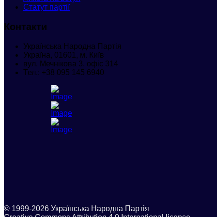
Статут партії
Контакти
Українська Народна Партія
Україна, 01601, м. Київ
вул. Мечнікова 3, офіс 314
Тел.:
+38 095 145 6940
© 1999-2026 Українська Народна Партія