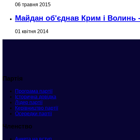
06 травня 2015
Майдан об'єднав Крим і Волинь 
01 квітня 2014
Партія
Програма партії
Історична довідка
Лідер партії
Керівництво партії
Осередки партії
Членство
Анкета
на вступ