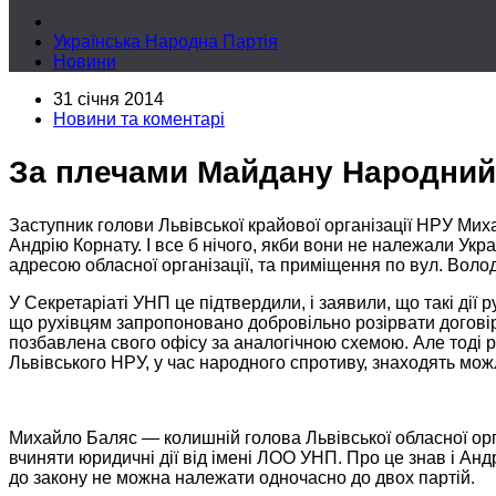
Українська Народна Партія
Новини
31 січня 2014
Новини та коментарі
За плечами Майдану Народний 
Заступник голови Львівської крайової організації НРУ М
Андрію Корнату. І
все б
нічого, якби вони
не належали
Укра
адресою обласної організації, та приміщення по вул. Воло
У Секретаріаті УНП це підтвердили, і заявили, що такі дії
р
що рухівцям запропоновано добровільно розірвати догові
позбавлена свого офісу
за аналогічною
схемою.
Але тоді
р
Львівського НРУ,
у час
народного спротиву, знаходять мож
Михайло Баляс — колишній голова Львівської обласної орг
вчиняти юридичні дії від імені ЛОО УНП.
Про це
знав і Анд
до закону
не можна
належати одночасно
до двох
партій.