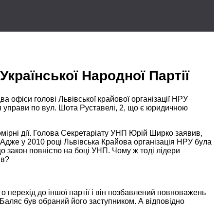
країнської Народної Партії
а офіси голові Львівської крайової організації НРУ
я
управи по вул.
Шота Руставелі,
2, що є юридичною
ірні дії. Голова Секретаріату УНП Юрій Ширко заявив,
Адже у
2010 році
Львівська Крайова
організація НРУ
була
о закон повністю
на боці
УНП.
Чому ж
тоді лідери
ів?
о перехід до іншої партії і він позбавлений повноважень
е Баляс був обраний його заступником.
А відповідно