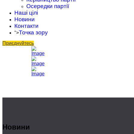
Осередки партії
Наші цілі
Новини
Контакти
Точка зору
">
Приєднуйтесь
Новини