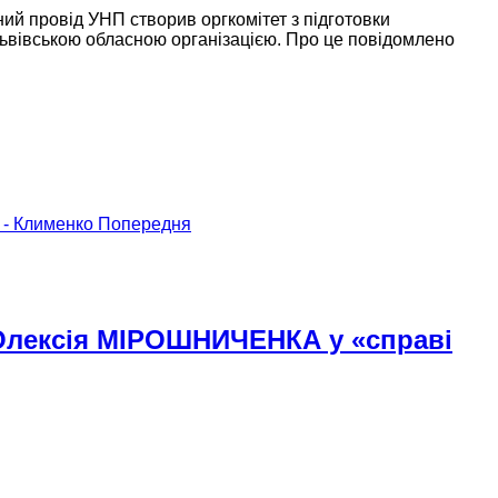
ний провід УНП створив оргкомітет з підготовки
 Львівською обласною організацією.
Про це
повідомлено
 - Клименко
Попередня
 Олексія МІРОШНИЧЕНКА у «справі